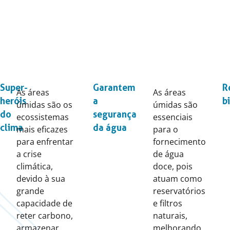
Super-
Garantem
R
As áreas
As áreas
heróis
a
b
úmidas são os
úmidas são
do
segurança
ecossistemas
essenciais
clima
da água
mais eficazes
para o
para enfrentar
fornecimento
a crise
de água
climática,
doce, pois
devido à sua
atuam como
grande
reservatórios
capacidade de
e filtros
reter carbono,
naturais,
armazenar
melhorando