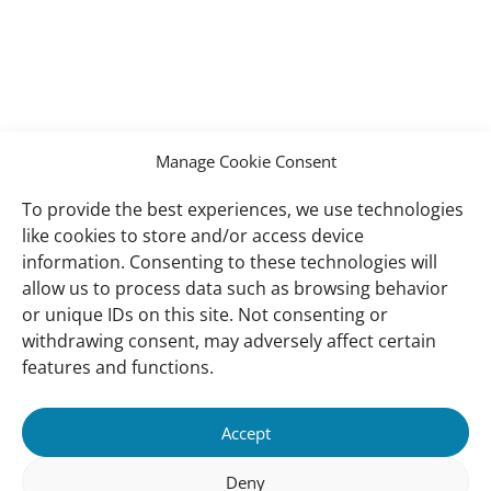
Manage Cookie Consent
To provide the best experiences, we use technologies
like cookies to store and/or access device
information. Consenting to these technologies will
allow us to process data such as browsing behavior
or unique IDs on this site. Not consenting or
withdrawing consent, may adversely affect certain
Important
Sobre nós
features and functions.
links
Quem somos
Missão e Visão
Accept
Como trabalhamos
Deny
Nossa história