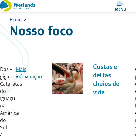
Straight
MENU
to
Home
content
Nosso foco
Costas e
Das
Mais
deltas
gigantescas
informação
cheios de
Cataratas
do
vida
Iguaçu
na
América
do
Sul
à