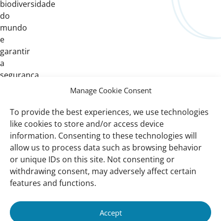
biodiversidade
do
mundo
e
garantir
a
segurança
hídrica
Manage Cookie Consent
a
milhões
To provide the best experiences, we use technologies
de
like cookies to store and/or access device
pessoas.
information. Consenting to these technologies will
allow us to process data such as browsing behavior
or unique IDs on this site. Not consenting or
withdrawing consent, may adversely affect certain
Important
Sobre nós
features and functions.
links
Quem somos
Missão e Visão
Accept
Como trabalhamos