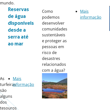
mundo.
Reservas
Como
Mais
de água
podemos
informação
disponíveis
desenvolver
comunidades
desde a
sustentáveis ​​
serra até
e proteger as
ao mar
pessoas em
risco de
desastres
relacionados
com a água?
As
Mais
turfeiras
informação
são
alguns
dos
tesouros