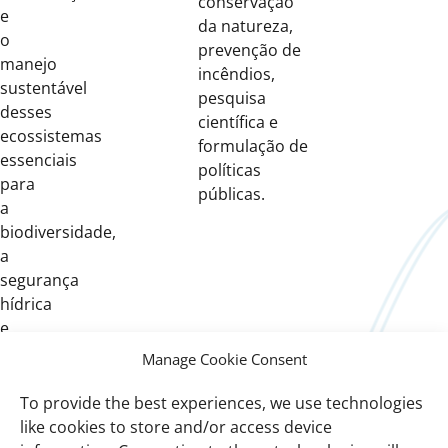
conservação
e
da natureza,
o
prevenção de
manejo
incêndios,
sustentável
pesquisa
desses
científica e
ecossistemas
formulação de
essenciais
políticas
para
públicas.
a
biodiversidade,
a
segurança
hídrica
e
a
Manage Cookie Consent
adaptação
às
To provide the best experiences, we use technologies
mudanças
like cookies to store and/or access device