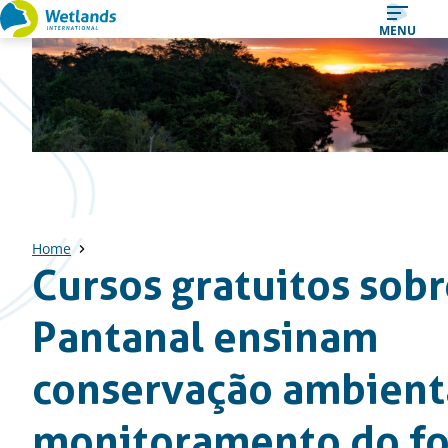
Straight
MENU
to
content
Home
Cursos gratuitos sobr
Pantanal ensinam
conservação ambient
monitoramento do f