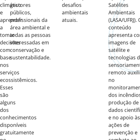
climático
gestores
desafios
Satélites
e
públicos,
ambientais
Ambientais
aprender
profissionais da
atuais.
(LASA/UFRJ). 
a
área ambiental e
conteúdo
tomar
todas as pessoas
apresenta c
decisões
interessadas em
imagens de
com
conservação e
satélite e
base
sustentabilidade.
tecnologias 
nos
sensoriamen
serviços
remoto auxil
ecossistêmicos.
no
Esses
monitorame
são
dos incêndios
alguns
produção de
dos
dados científ
conhecimentos
e no apoio às
disponíveis
ações de
gratuitamente
prevenção e