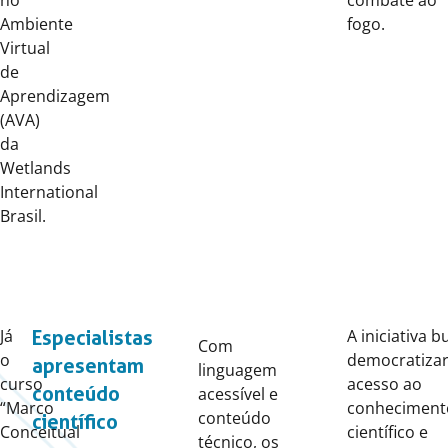
no
combate ao
Ambiente
fogo.
Virtual
de
Aprendizagem
(AVA)
da
Wetlands
International
Brasil.
Já
A iniciativa b
Especialistas
Com
o
democratizar
apresentam
linguagem
curso
acesso ao
conteúdo
acessível e
“Marco
conheciment
conteúdo
científico
Conceitual
científico e
técnico, os