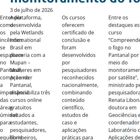
Published
3 de julho de 2026
on:
Entender
A plataforma,
Os cursos
Entre os
como
desenvolvida
oferecem
destaques es
os
pela Wetlands
certificado de
curso
incêndios
International
conclusão e
“Compreend
se
Brasil em
foram
o fogo no
espalham
parceria com a
desenvolvidos
Pantanal por
no
Mupan –
por
meio do
Pantanal,
Mulheres em
pesquisadores
monitorame
compreender
Ação no
reconhecidos
por satélite”,
a
Pantanal,
nacionalmente,
ministrado p
importância
disponibiliza três
combinando
pesquisador
das
cursos online
conteúdo
Renata Libona
áreas
gratuitos
científico,
doutora em
úmidas
voltados a
estudos de
Geociências 
para
estudantes,
caso e
coordenador
o
pesquisadores,
aplicações
Laboratório 
equilíbrio
bombeiros,
práticas para
Aplicações d