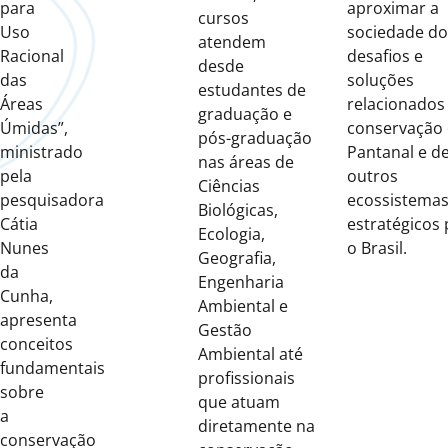
para
aproximar a
cursos
Uso
sociedade do
atendem
Racional
desafios e
desde
das
soluções
estudantes de
Áreas
relacionados
graduação e
Úmidas”,
conservação
pós-graduação
ministrado
Pantanal e d
nas áreas de
pela
outros
Ciências
pesquisadora
ecossistema
Biológicas,
Cátia
estratégicos 
Ecologia,
Nunes
o Brasil.
Geografia,
da
Engenharia
Cunha,
Ambiental e
apresenta
Gestão
conceitos
Ambiental até
fundamentais
profissionais
sobre
que atuam
a
diretamente na
conservação