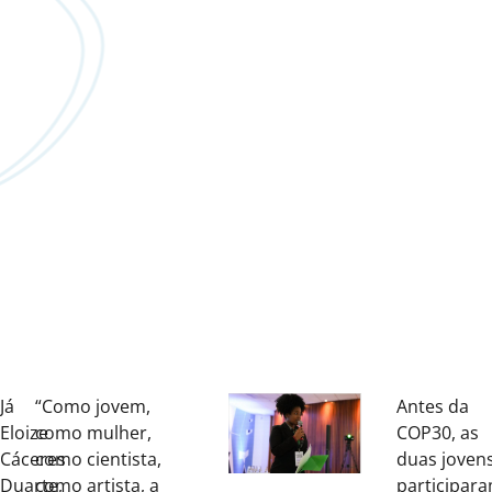
Já
“Como jovem,
Antes da
Eloize
como mulher,
COP30, as
Cáceres
como cientista,
duas joven
Duarte,
como artista, a
participar