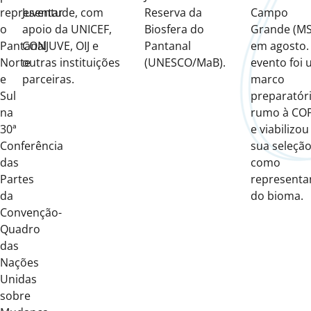
representar
Juventude, com
Reserva da
Campo
o
apoio da UNICEF,
Biosfera do
Grande (MS
Pantanal
CONJUVE, OIJ e
Pantanal
em agosto.
Norte
outras instituições
(UNESCO/MaB).
evento foi
e
parceiras.
marco
Sul
preparatór
na
rumo à CO
30ª
e viabilizou
Conferência
sua seleçã
das
como
Partes
representa
da
do bioma.
Convenção-
Quadro
das
Nações
Unidas
sobre