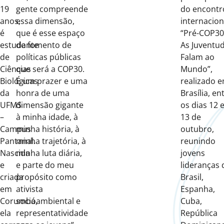
19
gente compreende
do encontr
anos,
essa dimensão,
internacion
é
que é esse espaço
“Pré-COP30
estudante
de fomento de
As Juventu
de
políticas públicas
Falam ao
Ciências
que será a COP30.
Mundo”,
Biológicas
É um prazer e uma
realizado 
da
honra de uma
Brasília, en
UFMS
dimensão gigante
os dias 12 
–
à minha idade, à
13 de
Campus
minha história, à
outubro,
Pantanal.
minha trajetória, à
reunindo
Nascida
minha luta diária,
jovens
e
e parte do meu
lideranças 
criada
propósito como
Brasil,
em
ativista
Espanha,
Corumbá,
socioambiental e
Cuba,
ela
representatividade
República