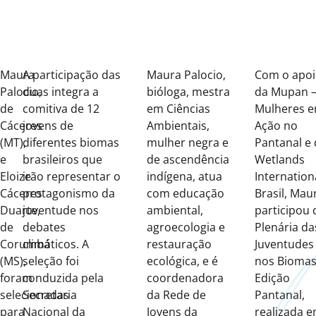
on:
Maura
A participação das
Maura Palocio,
Com o apo
Palocio,
duas integra a
bióloga, mestra
da Mupan 
de
comitiva de 12
em Ciências
Mulheres 
Cáceres
jovens de
Ambientais,
Ação no
(MT),
diferentes biomas
mulher negra e
Pantanal e
e
brasileiros que
de ascendência
Wetlands
Eloize
irão representar o
indígena, atua
Internation
Cáceres
protagonismo da
com educação
Brasil, Mau
Duarte,
juventude nos
ambiental,
participou 
de
debates
agroecologia e
Plenária da
Corumbá
climáticos. A
restauração
Juventudes
(MS),
seleção foi
ecológica, e é
nos Biomas
foram
conduzida pela
coordenadora
Edição
selecionadas
Secretaria
da Rede de
Pantanal,
para
Nacional da
Jovens da
realizada 