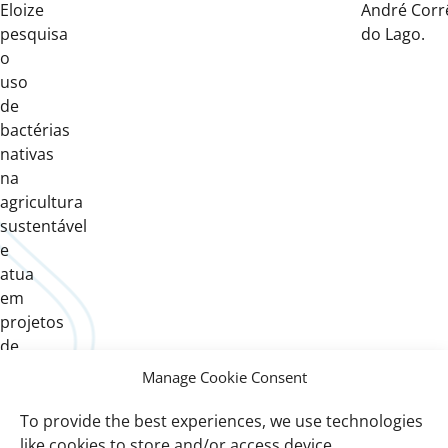
Eloize
André Corr
pesquisa
do Lago.
o
uso
de
bactérias
nativas
na
agricultura
sustentável
e
atua
em
projetos
de
educação
Manage Cookie Consent
ambiental
e
To provide the best experiences, we use technologies
representatividade
like cookies to store and/or access device