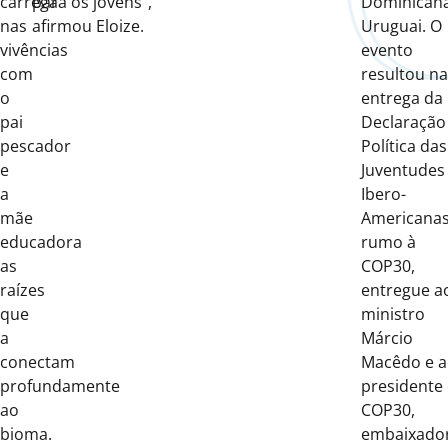
carrega
para os jovens”,
Dominicana
nas
afirmou Eloize.
Uruguai. O
vivências
evento
com
resultou na
o
entrega da
pai
Declaração
pescador
Política das
e
Juventudes
a
Ibero-
mãe
Americana
educadora
rumo à
as
COP30,
raízes
entregue a
que
ministro
a
Márcio
conectam
Macêdo e 
profundamente
presidente
ao
COP30,
bioma.
embaixado