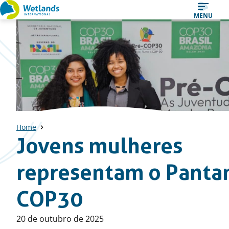
Straight
MENU
to
content
Home
Jovens mulheres
representam o Pantan
COP30
Published
20 de outubro de 2025