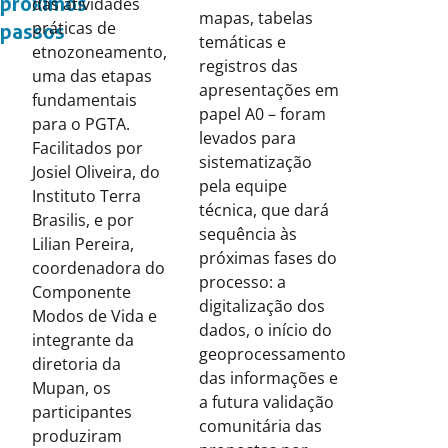
próximos
das atividades
mapas, tabelas
práticas de
passos
temáticas e
etnozoneamento,
registros das
uma das etapas
apresentações em
fundamentais
papel A0 – foram
para o PGTA.
levados para
Facilitados por
sistematização
Josiel Oliveira, do
pela equipe
Instituto Terra
técnica, que dará
Brasilis, e por
sequência às
Lilian Pereira,
próximas fases do
coordenadora do
processo: a
Componente
digitalização dos
Modos de Vida e
dados, o início do
integrante da
geoprocessamento
diretoria da
das informações e
Mupan, os
a futura validação
participantes
comunitária das
produziram