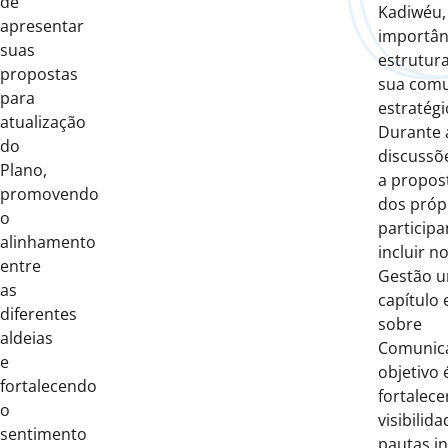
de
Kadiwéu,
apresentar
importân
suas
estrutur
propostas
sua com
para
estratégi
atualização
Durante 
do
discussõe
Plano,
a propost
promovendo
dos próp
o
participa
alinhamento
incluir n
entre
Gestão 
as
capítulo 
diferentes
sobre
aldeias
Comunic
e
objetivo 
fortalecendo
fortalece
o
visibilid
sentimento
pautas i