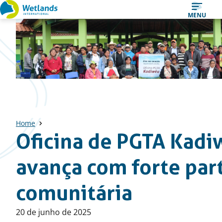
Straight
MENU
to
content
Home
Oficina de PGTA Kad
avança com forte par
comunitária
Published
20 de junho de 2025