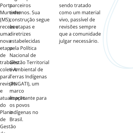
Porto
parceiros
sendo tratado
Murtinho
externos. Sua
como um material
(MS),
construção segue
vivo, passível de
recebeu
as etapas e
revisões sempre
uma
diretrizes
que a comunidade
nova
estabelecidas
julgar necessário.
etapa
pela Política
de
Nacional de
trabalho
Gestão Territorial
coletivo
e Ambiental de
para
Terras Indígenas
revisão
(PNGATI), um
e
marco
atualização
importante para
do
os povos
Plano
indígenas no
de
Brasil.
Gestão