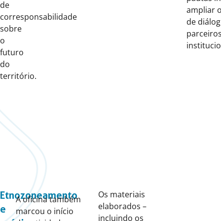
de
ampliar o
corresponsabilidade
de diálo
sobre
parceiro
o
instituci
futuro
do
território.
Os materiais
Etnozoneamento
A oficina também
elaborados –
e
marcou o início
incluindo os