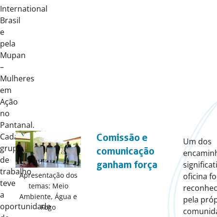
International
Brasil
e
pela
Mupan
–
Mulheres
em
Ação
no
Pantanal.
Cada
Comissão e
Um dos
grupo
comunicação
encamin
de
ganham força
significa
trabalho
Apresentação dos
oficina fo
teve
temas: Meio
reconhec
a
Ambiente, Água e
pela próp
oportunidade
Fogo
comunid