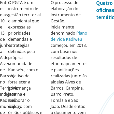
on:
Entre
O PGTA é um
O processo de
Quatro 
os
instrumento de
elaboração do
oficina
dias
gestão territorial
Instrumento de
temáti
10
e ambiental que
Gestão,
e
expressa as
inicialmente
13
prioridades,
denominado
Plano
de
demandas e
de Vida Kadiwéu
junho,
estratégias
começou em 2018,
a
definidas pela
com base nos
Aldeia
própria
resultados de
Alves
comunidade
etnomapeamentos
de
Kadiwéu, com o
e planificações
Barros,
objetivo de
realizadas junto às
no
fortalecer a
aldeias Alves de
Território
governança
Barros, Campina,
Indígena
interna e
Barro Preto,
Kadiwéu,
melhorar o
Tomázia e São
município
diálogo com
João. Desde então,
de
órgãos públicos e
o documento vem