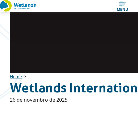
Straight
MENU
to
content
Home
Wetlands Internation
Published
26 de novembro de 2025
on: