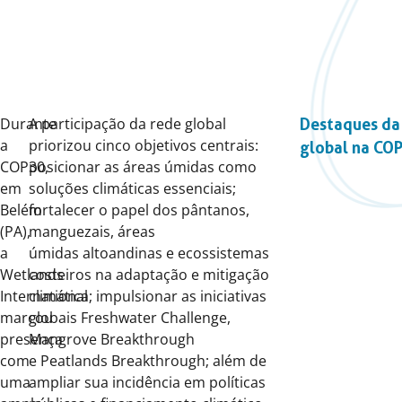
Durante
A participação da rede global
Destaques da
a
priorizou cinco objetivos centrais:
global na CO
COP30,
posicionar as áreas úmidas como
em
soluções climáticas essenciais;
Belém
fortalecer o papel dos pântanos,
(PA),
manguezais, áreas
a
úmidas altoandinas e ecossistemas
Wetlands
costeiros na adaptação e mitigação
International
climática; impulsionar as iniciativas
marcou
globais Freshwater Challenge,
presença
Mangrove Breakthrough
com
e Peatlands Breakthrough; além de
uma
ampliar sua incidência em políticas