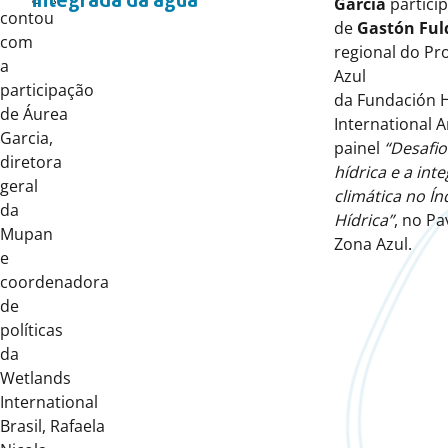
integrada da água
Garcia
particip
contou
de
Gastón Ful
com
regional do P
a
Azul
participação
da Fundación 
de Áurea
International A
Garcia,
painel
“Desafio
diretora
hídrica e a int
geral
climática no Í
da
Hídrica”
, no Pa
Mupan
Zona Azul.
e
coordenadora
de
políticas
da
Wetlands
International
Brasil, Rafaela