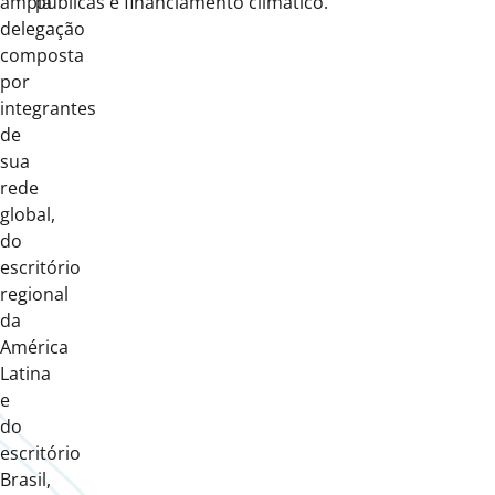
ampla
públicas e financiamento climático.
delegação
composta
por
integrantes
de
sua
rede
global,
do
escritório
regional
da
América
Latina
e
do
escritório
Brasil,