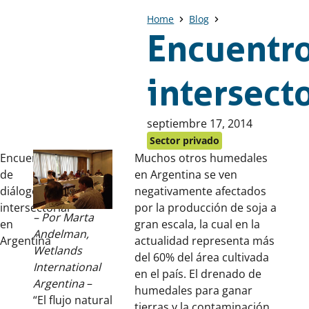
Home
Blog
Encuentro
intersect
Publicado
septiembre 17, 2014
en:
Sector privado
Encuentro
Muchos otros humedales
de
en Argentina se ven
diálogo
negativamente afectados
intersectorial
por la producción de soja a
– Por Marta
en
gran escala, la cual en la
Andelman,
Argentina
actualidad representa más
Wetlands
del 60% del área cultivada
International
en el país. El drenado de
Argentina
–
humedales para ganar
“El flujo natural
tierras y la contaminación