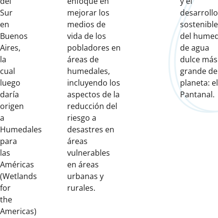
del
enfoque en
y el
Sur
mejorar los
desarrollo
en
medios de
sostenible
Buenos
vida de los
del humed
Aires,
pobladores en
de agua
la
áreas de
dulce más
cual
humedales,
grande de
luego
incluyendo los
planeta: el
daría
aspectos de la
Pantanal.
origen
reducción del
a
riesgo a
Humedales
desastres en
para
áreas
las
vulnerables
Américas
en áreas
(Wetlands
urbanas y
for
rurales.
the
Americas)