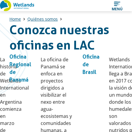
Ir
MENÚ
al
Home
Quiénes somos
contenido
Conozca nuestras
oficinas en LAC
Oficina
Oficina
La
La oficina de
Wetlands
Regional
de
historia
Panamá se
Internatio
de
Brasil
de
enfoca en
llega a Bra
Panamá
Wetlands
proyectos
en 2017 c
International
dirigidos a
la visión d
en
visibilizar el
un mund
Argentina
nexo entre
donde los
comienza
agua-
humedale
en
ecosistemas y
son
marzo
comunidades
valorados
de
humanas, a
nutridos 