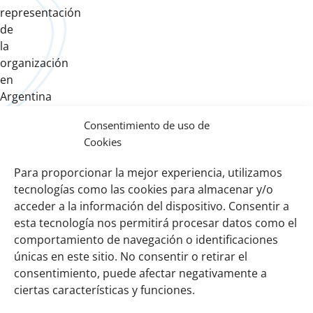
representación
de
la
organización
en
Argentina
y
Consentimiento de uso de
en
Cookies
la
región.
Para proporcionar la mejor experiencia, utilizamos
tecnologías como las cookies para almacenar y/o
acceder a la información del dispositivo. Consentir a
esta tecnología nos permitirá procesar datos como el
comportamiento de navegación o identificaciones
Links
Sobre nosotros
únicas en este sitio. No consentir o retirar el
importantes
Nuestra red
consentimiento, puede afectar negativamente a
Misión y Visión
ciertas características y funciones.
Cómo trabajamos