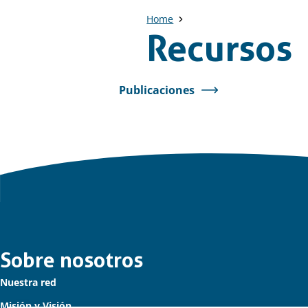
Home
Recursos
Publicaciones
Links
Sobre nosotros
Nuestra red
importantes
Misión y Visión