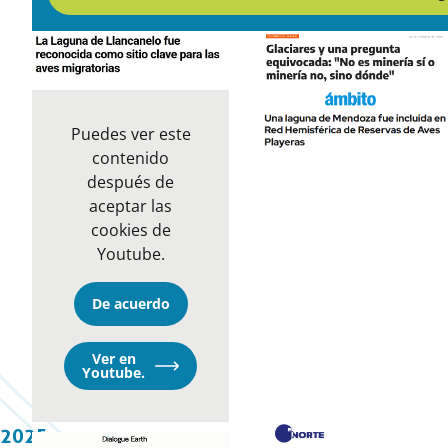
Puedes ver este
contenido
después de
aceptar las
cookies de
Youtube.
De acuerdo
Ver en
Opens
Youtube.
in
a
new
window
2025