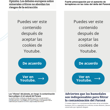
Puedes ver este
Puedes ver este
contenido
contenido
después de
después de
aceptar las
aceptar las
cookies de
cookies de
Youtube.
Youtube.
De acuerdo
De acuerdo
Ver en
Ver en
Opens
Opens
Youtube.
Youtube.
in
in
a
a
new
new
window
window