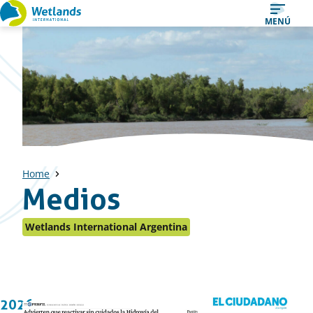
Ir
MENÚ
al
contenido
Home
Medios
Wetlands International Argentina
2026