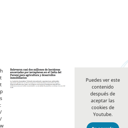
h
t
Puedes ver este
t
contenido
p
después de
s
aceptar las
:
cookies de
/
Youtube.
/
w