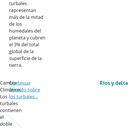
turbales
representan
más de la mitad
de los
humedales del
planeta y cubren
el 3% del total
global de la
superficie de la
tierra.
Cambio
Continuar
Ríos y delta
Climático:
leyendo sobre
Los
los turbales…
turbales
contienen
el
doble