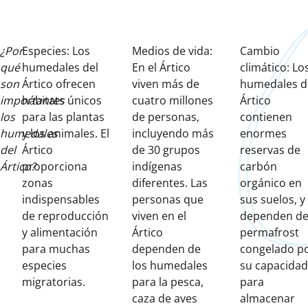
¿Por
Especies: Los
Medios de vida:
Cambio
qué
humedales del
En el Ártico
climático: Lo
son
Ártico ofrecen
viven más de
humedales d
importantes
hábitats únicos
cuatro millones
Ártico
los
para las plantas
de personas,
contienen
humedales
y los animales. El
incluyendo más
enormes
del
Ártico
de 30 grupos
reservas de
Ártico?
proporciona
indígenas
carbón
zonas
diferentes. Las
orgánico en
indispensables
personas que
sus suelos, y
de reproducción
viven en el
dependen d
y alimentación
Ártico
permafrost
para muchas
dependen de
congelado p
especies
los humedales
su capacidad
migratorias.
para la pesca,
para
caza de aves
almacenar