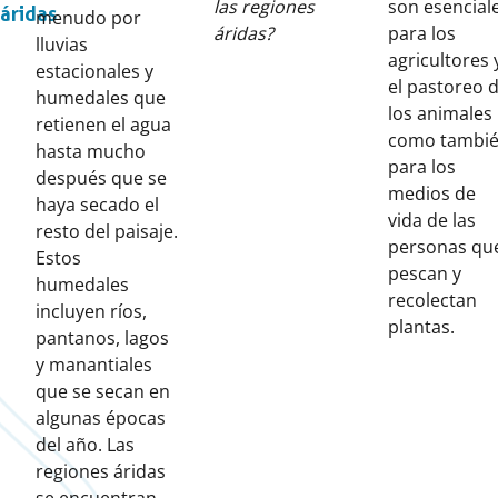
las regiones
son esencial
áridas
menudo por
áridas?
para los
lluvias
agricultores 
estacionales y
el pastoreo 
humedales que
los animales
retienen el agua
como tambi
hasta mucho
para los
después que se
medios de
haya secado el
vida de las
resto del paisaje.
personas qu
Estos
pescan y
humedales
recolectan
incluyen ríos,
plantas.
pantanos, lagos
y manantiales
que se secan en
algunas épocas
del año. Las
regiones áridas