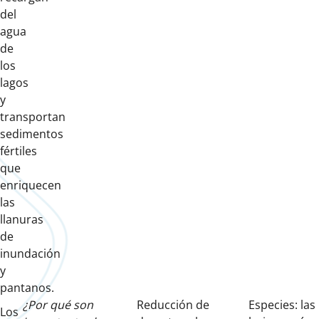
del
agua
de
los
lagos
y
transportan
sedimentos
fértiles
que
enriquecen
las
llanuras
de
inundación
y
pantanos.
¿Por qué son
Reducción de
Especies: las
Los