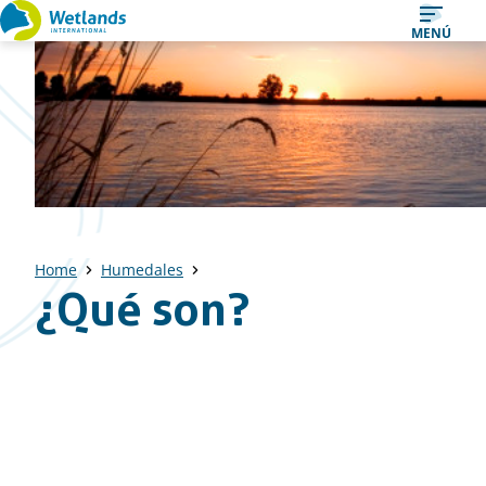
Ir
MENÚ
al
contenido
Home
Humedales
¿Qué son?