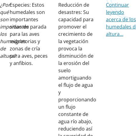
¿Por
Especies: Estos
Reducción de
Continuar
qué
humedales son
desastres: Su
leyendo
son
importantes
capacidad para
acerca de los
importantes
sitios de parada
promover el
humedales d
los
para las aves
crecimiento de
altura…
humedales
migratorias y
la vegetación
de
zonas de cría
provoca la
altura?
para aves, peces
disminución de
y anfibios.
la erosión del
suelo
amortiguando
el flujo de agua
y
proporcionando
un flujo
constante de
agua río abajo,
reduciendo así