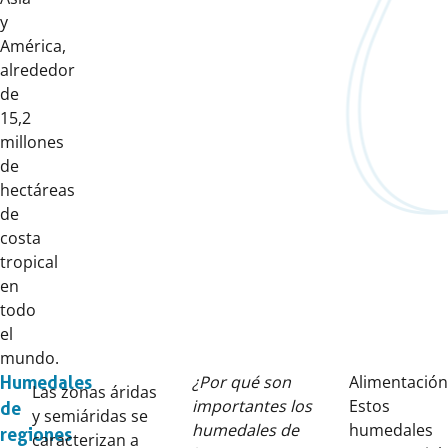
y
América,
alrededor
de
15,2
millones
de
hectáreas
de
costa
tropical
en
todo
el
mundo.
¿Por qué son
Alimentación
Humedales
Las zonas áridas
importantes los
Estos
de
y semiáridas se
humedales de
humedales
regiones
caracterizan a