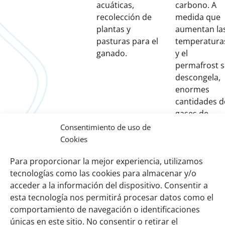
acuáticas,
carbono. A
recolección de
medida que
plantas y
aumentan la
pasturas para el
temperatura
ganado.
y el
permafrost s
descongela,
enormes
cantidades d
gases de
efecto
Consentimiento de uso de
invernadero
Cookies
pueden ser
Para proporcionar la mejor experiencia, utilizamos
liberados a l
tecnologías como las cookies para almacenar y/o
atmósfera.
acceder a la información del dispositivo. Consentir a
esta tecnología nos permitirá procesar datos como el
comportamiento de navegación o identificaciones
Links
Sobre nosotros
únicas en este sitio. No consentir o retirar el