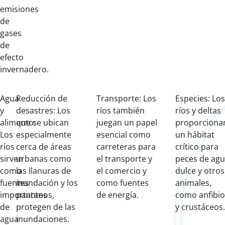
emisiones
de
gases
de
efecto
invernadero.
Agua
Reducción de
Transporte: Los
Especies: Los
y
desastres: Los
ríos también
ríos y deltas
alimento:
que se ubican
juegan un papel
proporciona
Los
especialmente
esencial como
un hábitat
ríos
cerca de áreas
carreteras para
crítico para
sirven
urbanas como
el transporte y
peces de ag
como
las llanuras de
el comercio y
dulce y otros
fuentes
inundación y los
como fuentes
animales,
importantes
pantanos,
de energía.
como anfibio
de
protegen de las
y crustáceos.
agua
inundaciones.