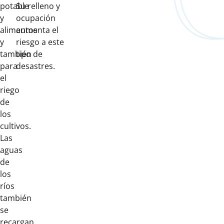
potable
Su relleno y
y
ocupación
alimentos
aumenta el
y
riesgo a este
también
tipo de
para
desastres.
el
riego
de
los
cultivos.
Las
aguas
de
los
ríos
también
se
recargan