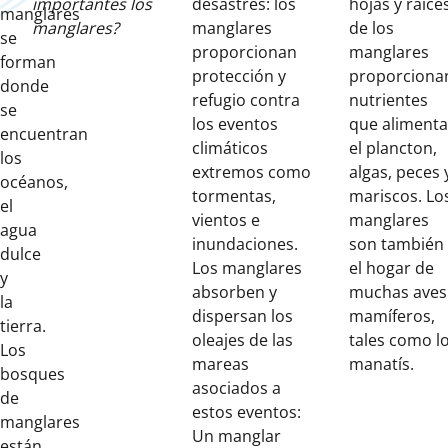
importantes los
desastres: los
hojas y raíce
manglares
manglares?
manglares
de los
se
proporcionan
manglares
forman
protección y
proporciona
donde
refugio contra
nutrientes
se
los eventos
que aliment
encuentran
climáticos
el plancton,
los
extremos como
algas, peces 
océanos,
tormentas,
mariscos. Lo
el
vientos e
manglares
agua
inundaciones.
son también
dulce
Los manglares
el hogar de
y
absorben y
muchas aves
la
dispersan los
mamíferos,
tierra.
oleajes de las
tales como l
Los
mareas
manatís.
bosques
asociados a
de
estos eventos:
manglares
Un manglar
están