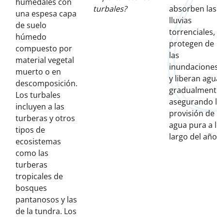
humedales con
turbales?
absorben las
una espesa capa
lluvias
de suelo
torrenciales,
húmedo
protegen de
compuesto por
las
material vegetal
inundacione
muerto o en
y liberan agu
descomposición.
gradualment
Los turbales
asegurando 
incluyen a las
provisión de
turberas y otros
agua pura a 
tipos de
largo del año
ecosistemas
como las
turberas
tropicales de
bosques
pantanosos y las
de la tundra. Los