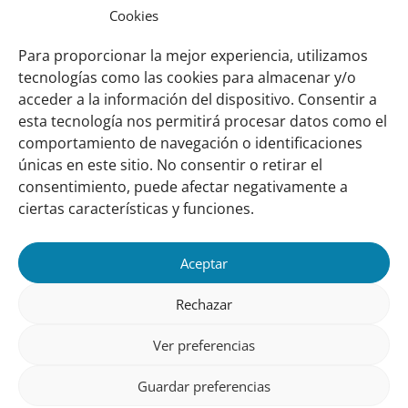
en
Cookies
Convocatoria de Contrataciones de
el
apartado
Especialistas
Para proporcionar la mejor experiencia, utilizamos
tecnologías como las cookies para almacenar y/o
Publicado
Wetlands International Panamá
enero 16, 2026
Publicado
en:
acceder a la información del dispositivo. Consentir a
en
esta tecnología nos permitirá procesar datos como el
el
comportamiento de navegación o identificaciones
Links
Sobre nosotros
apartado
únicas en este sitio. No consentir o retirar el
importantes
Nuestra red
consentimiento, puede afectar negativamente a
Misión y Visión
ciertas características y funciones.
Cómo trabajamos
Aceptar
Nuestra historia
Conozca a nuestro equipo
Rechazar
Colaboran con nosotros
Ver preferencias
Contacto
Guardar preferencias
Seguinos