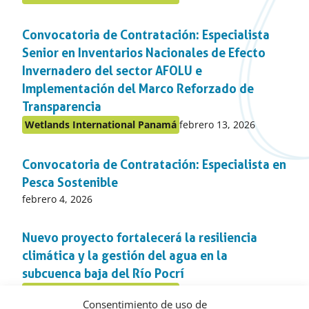
Publicado
en:
en
Convocatoria de Contratación: Especialista
el
apartado
Senior en Inventarios Nacionales de Efecto
Invernadero del sector AFOLU e
Implementación del Marco Reforzado de
Transparencia
Publicado
Wetlands International Panamá
febrero 13, 2026
Publicado
en:
en
Convocatoria de Contratación: Especialista en
el
apartado
Pesca Sostenible
Publicado
febrero 4, 2026
en:
Nuevo proyecto fortalecerá la resiliencia
climática y la gestión del agua en la
subcuenca baja del Río Pocrí
Publicado
Wetlands International Panamá
enero 29, 2026
Publicado
Consentimiento de uso de
en: