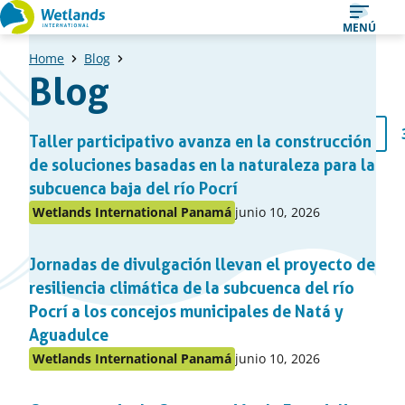
Ir
MENÚ
al
Home
Blog
contenido
Blog
Una
1
2
Página
Taller participativo avanza en la construcción
Página
Pági
lista
previa
de soluciones basadas en la naturaleza para la
de
subcuenca baja del río Pocrí
items
Publicado
Wetlands International Panamá
junio 10, 2026
Publicado
en:
en
Jornadas de divulgación llevan el proyecto de
el
apartado
resiliencia climática de la subcuenca del río
Pocrí a los concejos municipales de Natá y
Aguadulce
Publicado
Wetlands International Panamá
junio 10, 2026
Publicado
en:
en