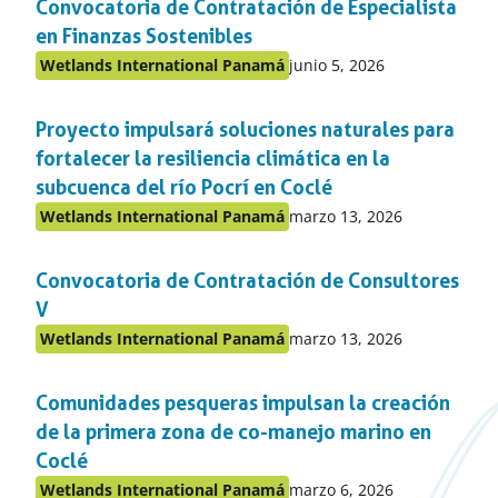
Convocatoria de Contratación de Especialista
el
apartado
en Finanzas Sostenibles
Publicado
Wetlands International Panamá
junio 5, 2026
Publicado
en:
en
Proyecto impulsará soluciones naturales para
el
apartado
fortalecer la resiliencia climática en la
subcuenca del río Pocrí en Coclé
Publicado
Wetlands International Panamá
marzo 13, 2026
Publicado
en:
en
Convocatoria de Contratación de Consultores
el
apartado
V
Publicado
Wetlands International Panamá
marzo 13, 2026
Publicado
en:
en
Comunidades pesqueras impulsan la creación
el
apartado
de la primera zona de co-manejo marino en
Coclé
Publicado
Wetlands International Panamá
marzo 6, 2026