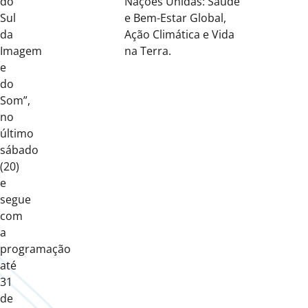
do
Nações Unidas: Saúde
Sul
e Bem-Estar Global,
da
Ação Climática e Vida
Imagem
na Terra.
e
do
Som”,
no
último
sábado
(20)
e
segue
com
a
programação
até
31
de