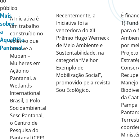
do
público.
Recentemente, a
É finan
Mais
A Iniciativa é
Iniciativa foi a
1) Fund
sobre
um trabalho
vencedora do XII
para o 
a
construído no
Prêmio Hugo Werneck
Ambient
AquaREla
coletivo que
de Meio Ambiente e
por me
Pantanal
envolve a
Sustentabilidade, na
Projeto
Mupan –
categoria “Melhor
Estraté
Mulheres em
Exemplo de
Conser
Ação no
Mobilização Social”,
Recupe
Pantanal, a
promovido pela revista
Manejo
Wetlands
Sou Ecológico.
Biodive
International
da Caat
Brasil, o Polo
Pampa 
Socioambiental
Pantana
Sesc Pantanal,
Terrest
o Centro de
coorde
Pesquisa do
Ministé
Pantanal (CPP),