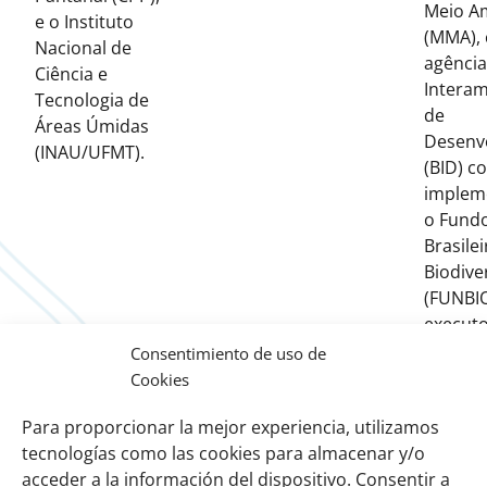
Meio A
e o Instituto
(MMA),
Nacional de
agênci
Ciência e
Intera
Tecnologia de
de
Áreas Úmidas
Desenv
(INAU/UFMT).
(BID) 
implem
o Fund
Brasile
Biodive
(FUNBI
executo
Ecology
Consentimiento de uso de
Progra
Cookies
Corredo
Para proporcionar la mejor experiencia, utilizamos
Wetlan
tecnologías como las cookies para almacenar y/o
Interna
acceder a la información del dispositivo. Consentir a