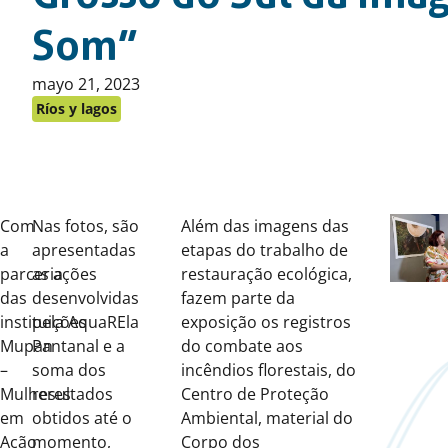
Som”
Publicado
mayo 21, 2023
en:
Ríos y lagos
Com
Nas fotos, são
Além das imagens das
a
apresentadas
etapas do trabalho de
parceria
as ações
restauração ecológica,
das
desenvolvidas
fazem parte da
instituições
pela AquaREla
exposição os registros
Mupan
Pantanal e a
do combate aos
–
soma dos
incêndios florestais, do
Mulheres
resultados
Centro de Proteção
em
obtidos até o
Ambiental, material do
Ação
momento,
Corpo dos