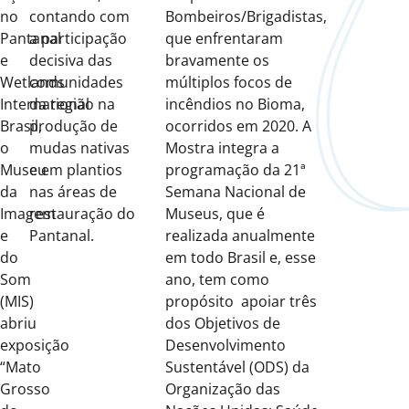
no
contando com
Bombeiros/Brigadistas,
Pantanal
a participação
que enfrentaram
e
decisiva das
bravamente os
Wetlands
comunidades
múltiplos focos de
International
da região na
incêndios no Bioma,
Brasil,
produção de
ocorridos em 2020. A
o
mudas nativas
Mostra integra a
Museu
e em plantios
programação da 21ª
da
nas áreas de
Semana Nacional de
Imagem
restauração do
Museus, que é
e
Pantanal.
realizada anualmente
do
em todo Brasil e, esse
Som
ano, tem como
(MIS)
propósito apoiar três
abriu
dos Objetivos de
exposição
Desenvolvimento
“Mato
Sustentável (ODS) da
Grosso
Organização das