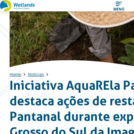
Ir
MENÚ
al
contenido
Home
Noticias
Iniciativa AquaREla P
destaca ações de res
Pantanal durante ex
Grosso do Sul da Ima