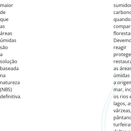
maior
sumido
de
carbono
que
quando
as
compar
áreas
floresta
úmidas
Devem
são
reagir
a
proteg
solução
restau
baseada
as área
na
úmidas
natureza
a orige
(NBS)
mar, in
definitiva.
os rios 
lagos, a
várzeas
pântano
turfeira