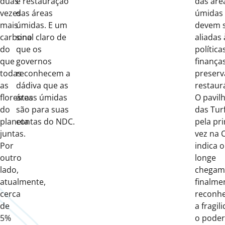
duas
e restauração
das áre
vezes
das áreas
úmidas
mais
úmidas. E um
devem 
carbono
sinal claro de
aliadas 
do
que os
política
que
governos
finança
todas
reconhecem a
preserv
as
dádiva que as
restaurá
florestas
áreas úmidas
O pavil
do
são para suas
das Turf
planeta
contas do NDC.
pela pr
juntas.
vez na 
Por
indica 
outro
longe
lado,
chegam
atualmente,
finalme
cerca
reconh
de
a fragil
5%
o poder