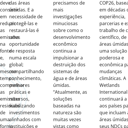
deve
das áreas
precisamos de
COP26, base
consistir
úmidas. E a
mais
em décadas 
em
necessidade de
investigações
experiência,
reduzir
protegê-las e
minuciosas
parcerias e 
as
restaurá-las é
sobre como o
trabalho de
emissões
uma
desenvolvimento
científico, de
na
oportunidade
econômico
áreas úmidas
fonte
de resposta
continua a
uma solução
e,
numa escala
impulsionar a
poderosa e
ao
global;
destruição dos
econômica p
mesmo
compartilhando
sistemas de
mudanças
tempo,
conhecimento,
água e de áreas
climáticas. A
compensar
melhores
úmidas.
Wetlands
as
práticas e
“Atualmente, as
International
emissões
recursos,
soluções
continuará a
residuais
viabilizando
baseadas na
aos países p
de
investimentos
natureza são
que incluam 
uma
alinhados com
muitas vezes
áreas úmida
forma
instituições e
vistas como
seus NDCs p