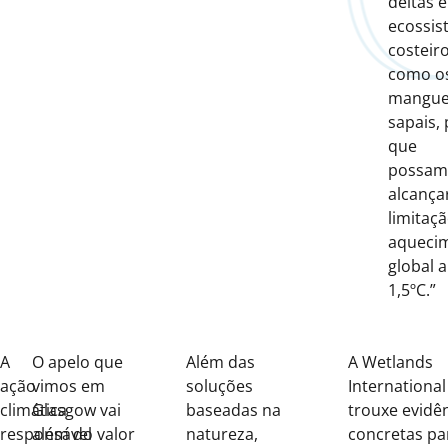
deltas e
ecossis
costeiro
como o
mangue
sapais,
que
possam
alcança
limitaç
aqueci
global a
1,5ºC.”
A
O apelo que
Além das
A Wetlands
ação
vimos em
soluções
International
climática
Glasgow vai
baseadas na
trouxe evidê
responsável
além do valor
natureza,
concretas pa