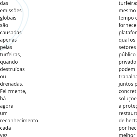
das
turfeira
emissões
mesmo
globais
tempo 
são
fornec
causadas
platafo
apenas
qual os
pelas
setores
turfeiras,
público
quando
privado
destruídas
podem
ou
trabalh
drenadas.
juntos 
Felizmente,
concret
há
soluçõe
agora
a prote
um
restaur
reconhecimento
de hect
cada
por hec
vez
melhor