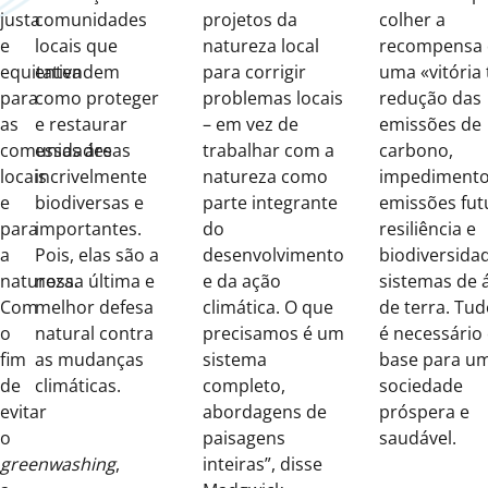
justa
comunidades
projetos da
colher a
e
locais que
natureza local
recompensa 
equitativa
entendem
para corrigir
uma «vitória t
para
como proteger
problemas locais
redução das
as
e restaurar
– em vez de
emissões de
comunidades
essas áreas
trabalhar com a
carbono,
locais
incrivelmente
natureza como
impedimento
e
biodiversas e
parte integrante
emissões fut
para
importantes.
do
resiliência e
a
Pois, elas são a
desenvolvimento
biodiversida
natureza.
nossa última e
e da ação
sistemas de 
Com
melhor defesa
climática. O que
de terra. Tud
o
natural contra
precisamos é um
é necessári
fim
as mudanças
sistema
base para u
de
climáticas.
completo,
sociedade
evitar
abordagens de
próspera e
o
paisagens
saudável.
greenwashing
,
inteiras”, disse