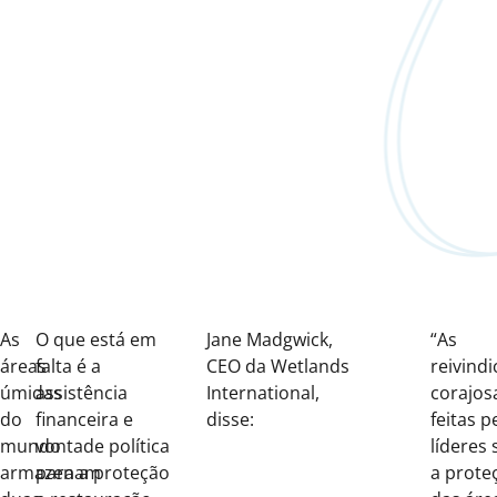
As
O que está em
Jane Madgwick,
“As
áreas
falta é a
CEO da Wetlands
reivind
úmidas
assistência
International,
corajos
do
financeira e
disse:
feitas p
mundo
vontade política
líderes
armazenam
para a proteção
a prote