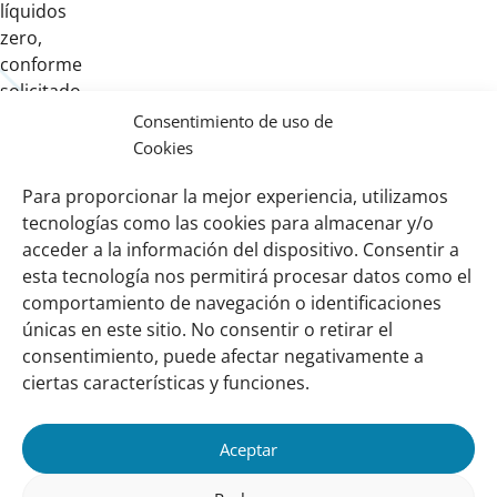
líquidos
zero,
conforme
solicitado
pelo
Consentimiento de uso de
Secretário-
Cookies
Geral
Para proporcionar la mejor experiencia, utilizamos
da
tecnologías como las cookies para almacenar y/o
ONU.
acceder a la información del dispositivo. Consentir a
esta tecnología nos permitirá procesar datos como el
comportamiento de navegación o identificaciones
Links
Sobre nosotros
únicas en este sitio. No consentir o retirar el
importantes
Nuestra red
consentimiento, puede afectar negativamente a
Misión y Visión
ciertas características y funciones.
Cómo trabajamos
Aceptar
Nuestra historia
Conozca a nuestro equipo