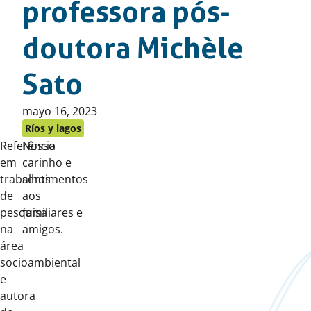
professora pós-
doutora Michèle
Sato
Publicado
mayo 16, 2023
en:
Ríos y lagos
Referência
Nosso
em
carinho e
trabalhos
sentimentos
de
aos
pesquisa
familiares e
na
amigos.
área
socioambiental
e
autora