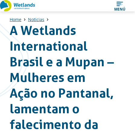
Ir
MENÚ
al
Home
Noticias
contenido
A Wetlands
International
Brasil e a Mupan –
Mulheres em
Ação no Pantanal,
lamentam o
falecimento da