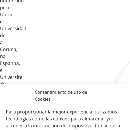
doutorado
pela
Unirio
e
Universidad
de
a
Coruna,
na
Espanha,
e
Universitè
du
Québec
Consentimiento de uso de
à
Cookies
Montreal,
Para proporcionar la mejor experiencia, utilizamos
no
tecnologías como las cookies para almacenar y/o
Canadá.
acceder a la información del dispositivo. Consentir a