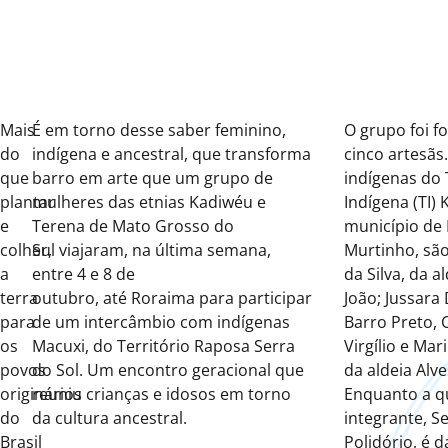
Mais
É em torno desse saber feminino,
O grupo
foi
fo
do
indígena e ancestral, que transforma
cinco artesãs
que
barro em arte
que
um grupo de
indígenas do
plantar
mulheres da
s
etnia
s
Kadiwéu e
Indígena (
TI
)
K
e
Terena
de Mato Grosso do
município de
colher,
Sul
viajaram
, na última semana
,
Murtinho, são 
a
entre 4 e 8 de
da Silva, da a
terra
outubro
,
até
Roraima
para
participar
João; Jussara
para
de um intercâmbio com indígenas
Barro Preto, 
os
Macuxi, do Território Raposa Serra
Virgílio e Ma
povos
do Sol.
Um encontro gera
cional
que
da aldeia Alve
originários
re
uniu
crianças e idosos em torno
Enquanto a q
do
da cultura
ancestral.
integrante, S
Brasil
Polidório, é
d