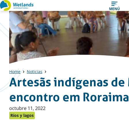
Ir
MENÚ
al
contenido
Home
Noticias
Artesãs indígenas de
encontro em Roraima
Publicado
octubre 11, 2022
en:
Ríos y lagos