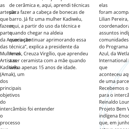
as
de cerâmica e, aqui, aprendi técnicas
elas
artesãs
para fazer a cabeça de bonecas de
foram
acomp
que
barro. Já fiz uma mulher Kadiwéu,
Lilian Pereira,
fazem
aqui, a partir do uso da técnica e
coordenador
parte
quando chegar na aldeia
assuntos indí
da
Associação
quer
o
continuar aprimorando essa
comunidades 
das
técnica”, explica a presidente da
do Programa
Mulheres
Amak, Creuza Virgílio
,
que aprendeu
Azul, da Wetl
Artistas
a ser ceramista com a mãe quando
International 
Kadiwéu
tinha apenas 15 anos de idade.
que
(Amak)
,
um
acontece
u
aq
dos
de uma parcer
principais
Recebemos o 
objetivos
para o inter
do
Reinaldo Lour
intercâmbio
foi
entender
Projeto Bem V
o
indígena Eno
processo
que, em junh