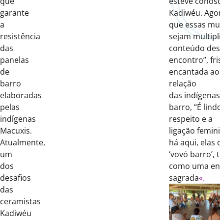
que
esteve conosc
garante
Kadiwéu. Agor
a
que essas mu
resistência
sejam multipl
das
conteúdo des
panelas
encontro”, fri
de
encantada ao
barro
relação
elaboradas
das
indígenas
pelas
barro, “É lind
indígenas
respeito e a
Macuxis.
ligação
femin
Atualmente,
há
aqui
, ela
um
‘vovó barro’, 
dos
como uma ent
desafios
sagrada
«.
das
ceramistas
Kadiwéu