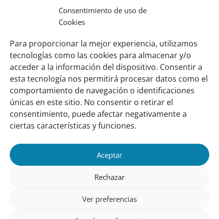
prejudicar
Consentimiento de uso de
a
Cookies
qualidade
Para proporcionar la mejor experiencia, utilizamos
do
tecnologías como las cookies para almacenar y/o
artesanato.
acceder a la información del dispositivo. Consentir a
esta tecnología nos permitirá procesar datos como el
comportamiento de navegación o identificaciones
Links
Sobre nosotros
únicas en este sitio. No consentir o retirar el
importantes
Nuestra red
consentimiento, puede afectar negativamente a
Misión y Visión
ciertas características y funciones.
Cómo trabajamos
Aceptar
Nuestra historia
Conozca a nuestro equipo
Rechazar
Colaboran con nosotros
Ver preferencias
Contacto