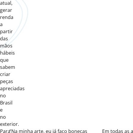
atual,
gerar
renda
a
partir
das
mãos
hábeis
que
sabem
criar
peças
apreciadas
no
Brasil
e
no
exterior.
Para
“Na minha arte
,
eu já faço bonecas
Em todas as a