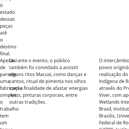
o
estado
dessas
peças
até
o
destino
final.
Apesar
Durante o evento, o público
O
intercâmbio
de
também
foi
convidado a assistir
povos originá
parecer
alguns
r
i
t
os Macuxi, como danças e
realização
do
uma
cantos, ritua
l
de pimenta nos olhos
Indígena de R
fabricação
com a finalidade de afastar energias
através do P
simples,
ruins, pinturas corporais, entre
Viver, com ap
o
outr
as tradições
.
Wetlands Inte
trabalho
Brasil, Institu
tem
Brasilis, Univ
um
Federal de R