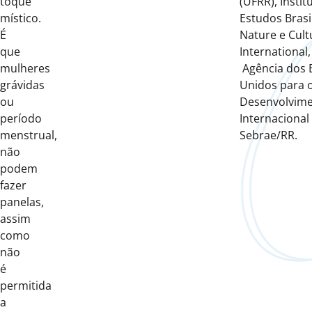
toque
(UFRR), Instit
místico.
Estudos Brasil
É
Nature e Cult
que
International
mulheres
Agência dos 
grávidas
Unidos para 
ou
Desenvolvim
período
Internacional
menstrual,
Sebrae/RR.
não
podem
fazer
panelas,
assim
como
não
é
permitida
a