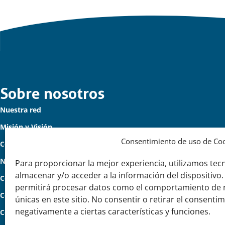
Links
Sobre nosotros
Nuestra red
importantes
Misión y Visión
Consentimiento de uso de Co
Cómo trabajamos
Nuestra historia
Para proporcionar la mejor experiencia, utilizamos tec
almacenar y/o acceder a la información del dispositivo.
Conozca a nuestro equipo
permitirá procesar datos como el comportamiento de n
Colaboran con nosotros
únicas en este sitio. No consentir o retirar el consenti
negativamente a ciertas características y funciones.
Contacto