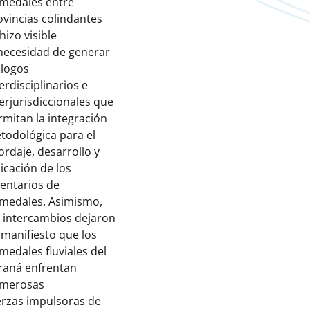
medales entre
ovincias colindantes
hizo visible
 necesidad de generar
álogos
erdisciplinarios e
terjurisdiccionales que
rmitan la integración
todológica para el
ordaje, desarrollo y
licación de los
ventarios de
medales. Asimismo,
s intercambios dejaron
 manifiesto que los
medales fluviales del
raná enfrentan
merosas
erzas impulsoras de