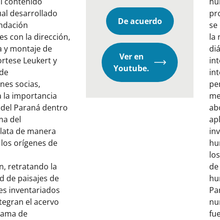
El contenido
hu
ual desarrollado
pr
De acuerdo
undación
se 
s con la dirección,
la
a y montaje de
di
Ver en
rtese Leukert y
int
Opens
Youtube.
 de
in
in
ones socias,
pe
a
 la importancia
me
new
 del Paraná dentro
ab
window
ma del
ap
elata de manera
in
 los orígenes de
hu
lo
, retratando la
de
d de paisajes de
hu
s inventariados
Pa
tegran el acervo
nu
rama de
fu