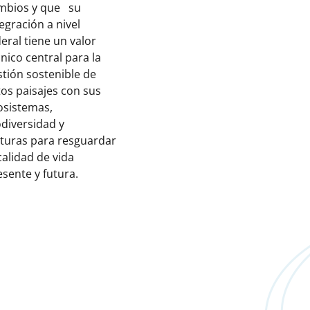
mbios y que su
egración a nivel
deral tiene un valor
cnico central para la
stión sostenible de
tos paisajes con sus
osistemas,
odiversidad y
lturas para resguardar
calidad de vida
esente y futura.