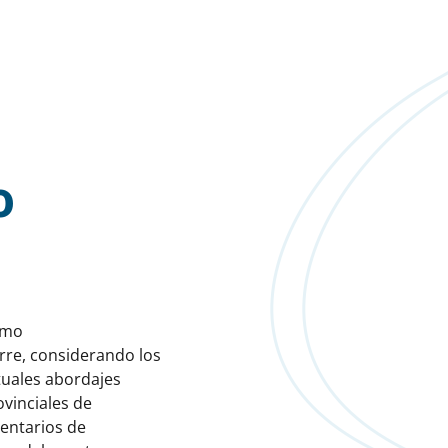
o
omo
erre, considerando los
tuales abordajes
ovinciales de
ventarios de