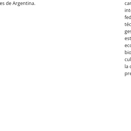
s de Argentina.
ca
int
fe
té
ge
es
ec
bi
cu
la 
pr