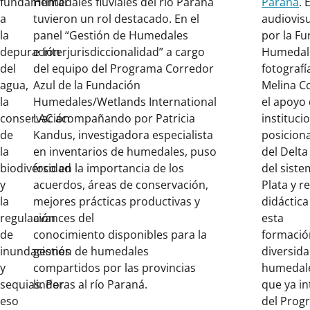
fundamental
Humedales fluviales del río Parana
Paraná
. 
a
tuvieron un rol destacado. En el
audiovis
la
panel “Gestión de Humedales
por la F
depuración
e Interjurisdiccionalidad” a cargo
Humedale
del
del equipo del Programa Corredor
fotografí
agua,
Azul de la Fundación
Melina Co
la
Humedales/Wetlands International
el apoyo
conservación
LAC acompañando por Patricia
instituci
de
Kandus, investigadora especialista
posiciona
la
en inventarios de humedales, puso
del Delta
biodiversidad
foco en la importancia de los
del siste
y
acuerdos, áreas de conservación,
Plata y r
la
mejores prácticas productivas y
didáctica
regulación
avances del
esta
de
conocimiento disponibles para la
formación
inundaciones
gestión de humedales
diversida
y
compartidos por las provincias
humedale
sequias. Por
linderas al río Paraná.
que ya in
eso
del Prog