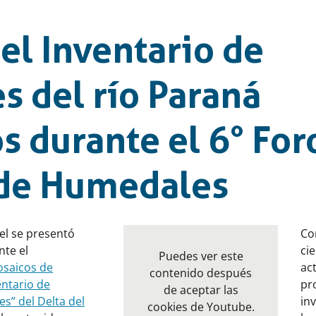
el Inventario de
 del río Paraná
s durante el 6° For
 de Humedales
el se presentó
C
nte el
ci
Puedes ver este
osaicos de
ac
contenido después
entario de
pr
de aceptar las
s” del Delta del
in
cookies de Youtube.