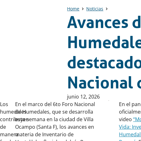
Home
Noticias
Avances d
Humedales
destacado
Nacional
Publicado
junio 12, 2026
en:
Los
En el marco del 6to Foro Nacional
En el pan
humedales
de Humedales, que se desarrolla
oficialme
contribuyen
esta semana en la ciudad de Villa
video
“M
de
Ocampo (Santa F), los avances en
Vida: Inv
manera
materia de Inventario de
Humedale