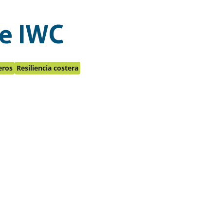
de IWC
eros
Resiliencia costera