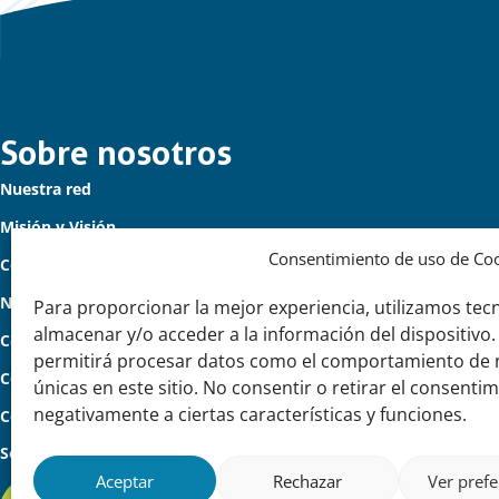
Links
Sobre nosotros
Nuestra red
importantes
Misión y Visión
Consentimiento de uso de Co
Cómo trabajamos
Nuestra historia
Para proporcionar la mejor experiencia, utilizamos tec
almacenar y/o acceder a la información del dispositivo.
Conozca a nuestro equipo
permitirá procesar datos como el comportamiento de n
Colaboran con nosotros
únicas en este sitio. No consentir o retirar el consenti
negativamente a ciertas características y funciones.
Contacto
Seguinos
Aceptar
Rechazar
Ver prefe