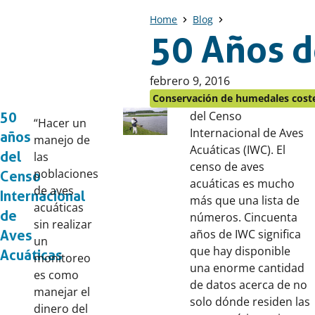
Home
Blog
50 Años 
Publicado
febrero 9, 2016
en:
Conservación de humedales cost
del Censo
50
“Hacer un
Internacional de Aves
años
manejo de
Acuáticas (IWC). El
del
las
censo de aves
poblaciones
Censo
acuáticas es mucho
de aves
Internacional
más que una lista de
acuáticas
de
números. Cincuenta
sin realizar
años de IWC significa
Aves
un
que hay disponible
Acuáticas
monitoreo
una enorme cantidad
es como
de datos acerca de no
manejar el
solo dónde residen las
dinero del