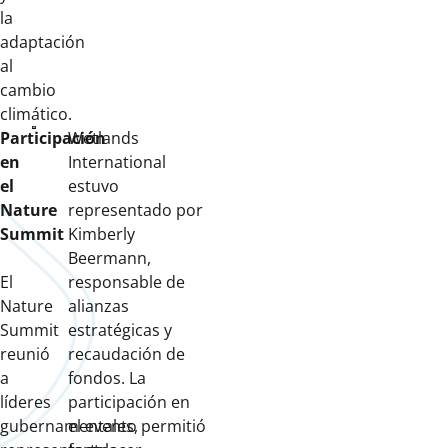
la
adaptación
al
cambio
climático.
Participación
Wetlands
en
International
el
estuvo
Nature
representado por
Summit
Kimberly
Beermann,
El
responsable de
Nature
alianzas
Summit
estratégicas y
reunió
recaudación de
a
fondos. La
líderes
participación en
gubernamentales,
el evento permitió