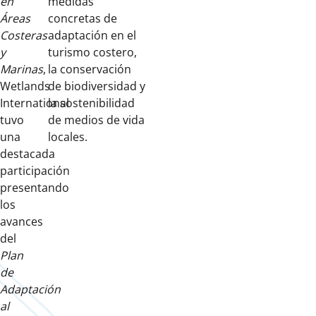
en
medidas
Áreas
concretas de
Costeras
adaptación en el
y
turismo costero,
Marinas
,
la conservación
Wetlands
de biodiversidad y
International
la sostenibilidad
tuvo
de medios de vida
una
locales.
destacada
participación
presentando
los
avances
del
Plan
de
Adaptación
al