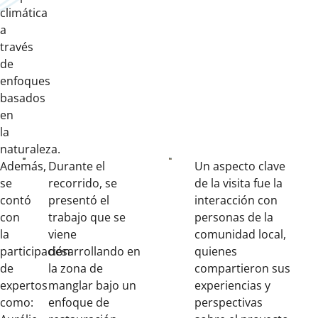
climática
a
través
de
enfoques
basados
en
la
naturaleza.
Además,
Durante el
Un aspecto clave
se
recorrido, se
de la visita fue la
contó
presentó el
interacción con
con
trabajo que se
personas de la
la
viene
comunidad local,
participación
desarrollando en
quienes
de
la zona de
compartieron sus
expertos
manglar bajo un
experiencias y
como:
enfoque de
perspectivas