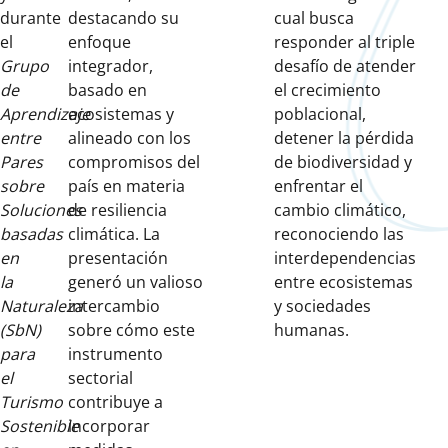
durante
destacando su
cual busca
el
enfoque
responder al triple
Grupo
integrador,
desafío de atender
de
basado en
el crecimiento
Aprendizaje
ecosistemas y
poblacional,
entre
alineado con los
detener la pérdida
Pares
compromisos del
de biodiversidad y
sobre
país en materia
enfrentar el
Soluciones
de resiliencia
cambio climático,
basadas
climática. La
reconociendo las
en
presentación
interdependencias
la
generó un valioso
entre ecosistemas
Naturaleza
intercambio
y sociedades
(SbN)
sobre cómo este
humanas.
para
instrumento
el
sectorial
Turismo
contribuye a
Sostenible
incorporar