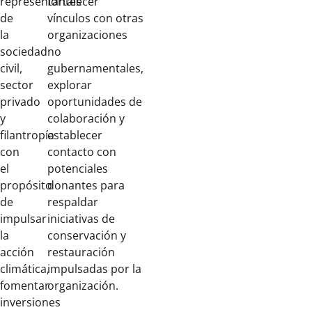
representantes
fortalecer
de
vínculos con otras
la
organizaciones
sociedad
no
civil,
gubernamentales,
sector
explorar
privado
oportunidades de
y
colaboración y
filantropía
establecer
con
contacto con
el
potenciales
propósito
donantes para
de
respaldar
impulsar
iniciativas de
la
conservación y
acción
restauración
climática,
impulsadas por la
fomentar
organización.
inversiones