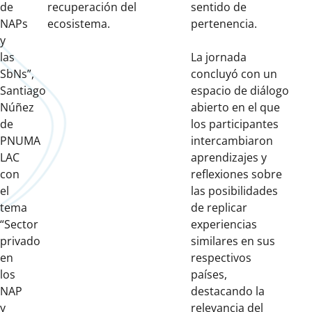
de
recuperación del
sentido de
NAPs
ecosistema.
pertenencia.
y
las
La jornada
SbNs”,
concluyó con un
Santiago
espacio de diálogo
Núñez
abierto en el que
de
los participantes
PNUMA
intercambiaron
LAC
aprendizajes y
con
reflexiones sobre
el
las posibilidades
tema
de replicar
“Sector
experiencias
privado
similares en sus
en
respectivos
los
países,
NAP
destacando la
y
relevancia del