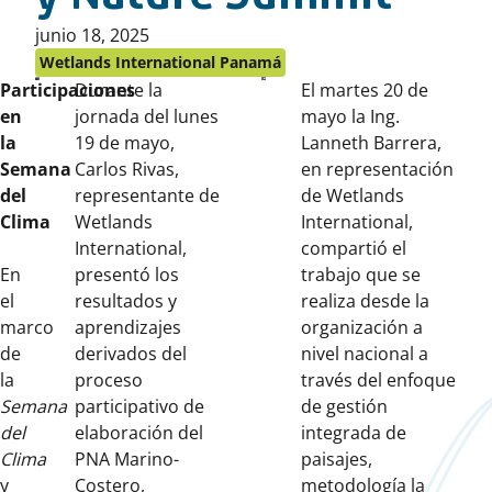
Publicado
junio 18, 2025
en:
Wetlands International Panamá
Participaciones
Durante la
El martes 20 de
en
jornada del lunes
mayo la Ing.
la
19 de mayo,
Lanneth Barrera,
Semana
Carlos Rivas,
en representación
del
representante de
de Wetlands
Clima
Wetlands
International,
International,
compartió el
En
presentó los
trabajo que se
el
resultados y
realiza desde la
marco
aprendizajes
organización a
de
derivados del
nivel nacional a
la
proceso
través del enfoque
Semana
participativo de
de gestión
del
elaboración del
integrada de
Clima
PNA Marino-
paisajes,
y
Costero,
metodología la