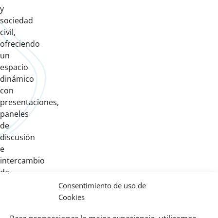
y
sociedad
civil,
ofreciendo
un
espacio
dinámico
con
presentaciones,
paneles
de
discusión
e
intercambio
de
experiencias
Consentimiento de uso de
alineadas
Cookies
a