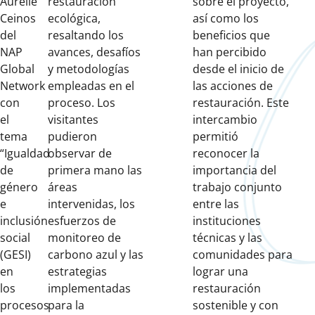
Aurélie
restauración
sobre el proyecto,
Ceinos
ecológica,
así como los
del
resaltando los
beneficios que
NAP
avances, desafíos
han percibido
Global
y metodologías
desde el inicio de
Network
empleadas en el
las acciones de
con
proceso. Los
restauración. Este
el
visitantes
intercambio
tema
pudieron
permitió
“Igualdad
observar de
reconocer la
de
primera mano las
importancia del
género
áreas
trabajo conjunto
e
intervenidas, los
entre las
inclusión
esfuerzos de
instituciones
social
monitoreo de
técnicas y las
(GESI)
carbono azul y las
comunidades para
en
estrategias
lograr una
los
implementadas
restauración
procesos
para la
sostenible y con