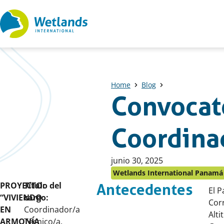
Ir
al
contenido
Home
Blog
Convocato
Coordina
Publicado
junio 30, 2025
en:
Wetlands International Panamá
PROYECTO:
Título del
Antecedentes
El P
“VIVIENDO
cargo:
Cor
EN
Coordinador/a
Alti
ARMONÍA
Técnico/a.