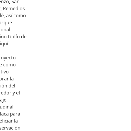
enzo, San
x, Remedios
lé, así como
Parque
ional
ino Golfo de
iquí.
royecto
ne como
tivo
orar la
ión del
edor y el
aje
tudinal
laca para
ficiar la
servación