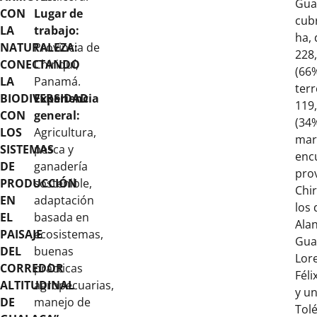
Gua
CON
Lugar de
cub
LA
trabajo:
ha, 
NATURALEZA:
Provincia de
228
CONECTANDO
Chiriquí,
(66
LA
Panamá.
terr
BIODIVERSIDAD
Experiencia
119
CON
general:
(34
LOS
Agricultura,
mar
SISTEMAS
pesca y
enc
DE
ganadería
prov
PRODUCCIÓN
sostenible,
Chir
EN
adaptación
los 
EL
basada en
Alan
PAISAJE
ecosistemas,
Gua
DEL
buenas
Lor
CORREDOR
prácticas
Féli
ALTITUDINAL
agropecuarias,
y u
DE
manejo de
Tolé