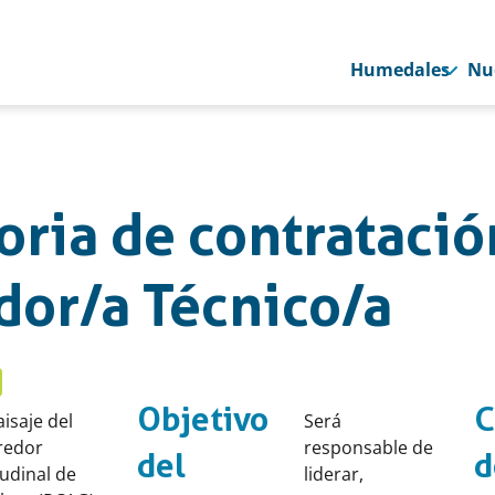
Humedales
Nu
ria de contratació
dor/a Técnico/a
Objetivo
C
aisaje del
Será
redor
responsable de
del
d
tudinal de
liderar,