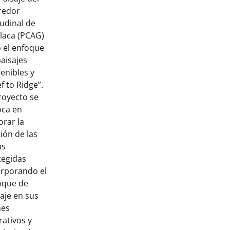
redor
tudinal de
laca (PCAG)
o el enfoque
aisajes
enibles y
f to Ridge”.
royecto se
oca en
orar la
ión de las
as
tegidas
orporando el
oque de
aje en sus
nes
ativos y