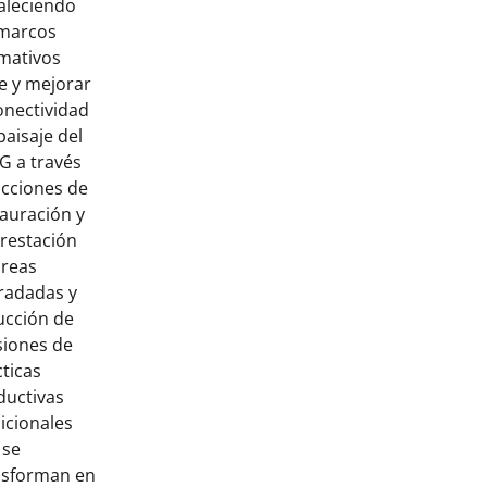
taleciendo
 marcos
mativos
e y mejorar
onectividad
paisaje del
G a través
acciones de
tauración y
orestación
áreas
radadas y
ucción de
siones de
ticas
ductivas
icionales
 se
nsforman en