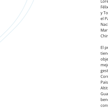
Lor
Féli
y To
el 
Nac
Mar
Chir
El p
tie
obje
mej
gest
Corr
Pais
Alti
Gua
bene
con