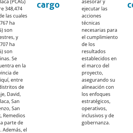
laca (PCAG)
asesorar y
cargo
c
re 348,474
ejecutar las
de las cuales
acciones
,767 ha
técnicas
%) son
necesarias para
estres, y
el cumplimiento
,707 ha
de los
%) son
resultados
inas. Se
establecidos en
uentra en la
el marco del
incia de
proyecto,
iquí, entre
asegurando su
distritos de
alineación con
je, David,
los enfoques
laca, San
estratégicos,
enzo, San
operativos,
x, Remedios
inclusivos y de
na parte de
gobernanza.
. Además, el