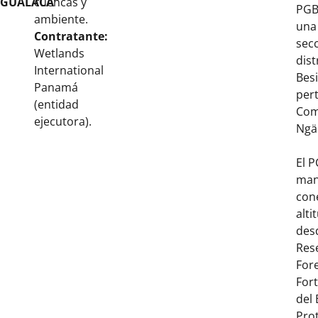
GUALACA”
cuencas y
PGB
ambiente.
una
Contratante:
secc
Wetlands
dist
International
Bes
Panamá
pert
(entidad
Com
ejecutora).
Ngä
El 
man
con
alti
des
Res
Fore
For
del
Pro