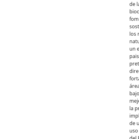
de l
biod
fom
sos
los 
nat
un 
pais
pre
dir
fort
área
bajo
mej
la p
imp
de 
uso 
del 