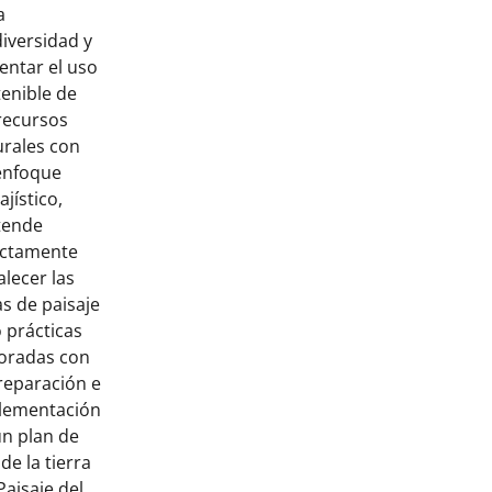
a
iversidad y
entar el uso
tenible de
recursos
urales con
enfoque
ajístico,
tende
ectamente
alecer las
s de paisaje
 prácticas
oradas con
reparación e
lementación
un plan de
de la tierra
Paisaje del