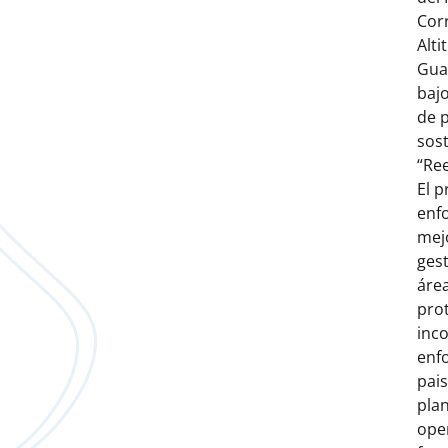
Cor
Alti
Gua
baj
de p
sost
“Ree
El p
enf
mej
gest
áre
pro
inc
enf
pais
pla
oper