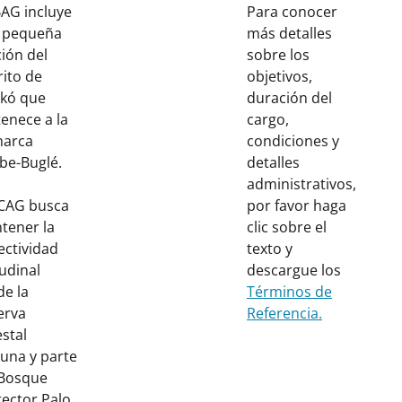
AG incluye
Para conocer
 pequeña
más detalles
ión del
sobre los
rito de
objetivos,
ikó que
duración del
enece a la
cargo,
arca
condiciones y
be-Buglé.
detalles
administrativos,
PCAG busca
por favor haga
tener la
clic sobre el
ectividad
texto y
tudinal
descargue los
de la
Términos de
erva
Referencia.
stal
tuna y parte
 Bosque
tector Palo