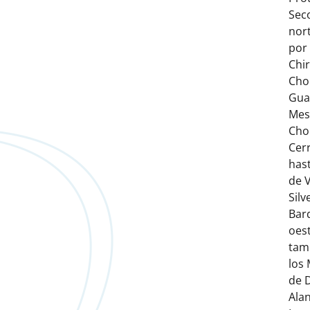
Seco
nor
por 
Chir
Cho
Gual
Mes
Chor
Cer
hast
de 
Silv
Bar
oest
tam
los
de 
Alan