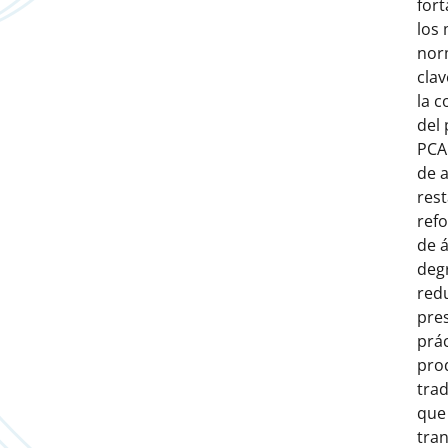
for
los
nor
clav
la c
del 
PCA
de 
res
ref
de 
deg
red
pre
prác
pro
trad
que
tra