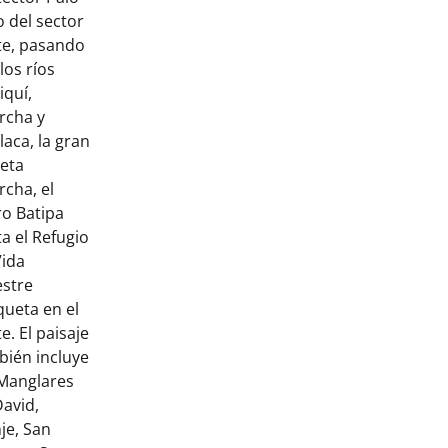
 del sector
te, pasando
los ríos
iquí,
rcha y
aca, la gran
eta
cha, el
ro Batipa
a el Refugio
Vida
estre
queta en el
e. El paisaje
bién incluye
 Manglares
David,
je, San