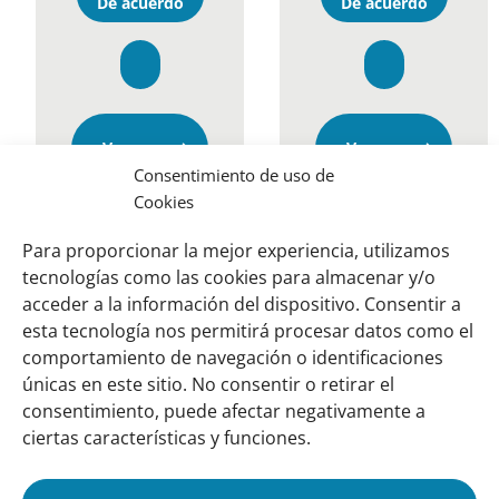
De acuerdo
De acuerdo
Opens
Opens
Ver en
Ver en
in
in
Youtube.
Youtube.
Consentimiento de uso de
a
a
new
new
Cookies
window
window
Para proporcionar la mejor experiencia, utilizamos
tecnologías como las cookies para almacenar y/o
acceder a la información del dispositivo. Consentir a
esta tecnología nos permitirá procesar datos como el
comportamiento de navegación o identificaciones
Links
Sobre nosotros
únicas en este sitio. No consentir o retirar el
importantes
Nuestra red
consentimiento, puede afectar negativamente a
Misión y Visión
ciertas características y funciones.
Cómo trabajamos