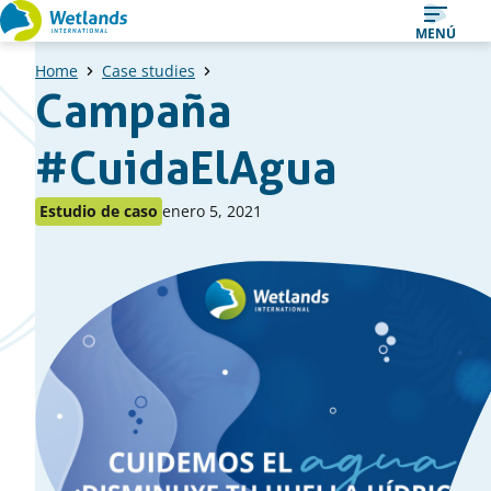
Ir
MENÚ
al
Home
Case studies
contenido
Campaña
#CuidaElAgua
Publicado
Publicado
Estudio de caso
enero 5, 2021
como:
en: