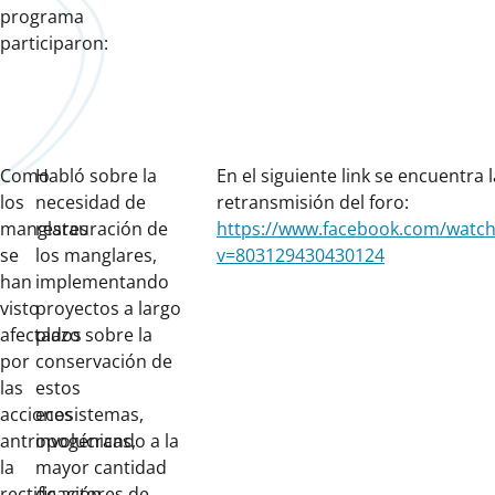
programa
participaron:
Como
Habló sobre la
En el siguiente link se encuentra l
los
necesidad de
retransmisión del foro:
manglares
restauración de
https://www.facebook.com/watch
se
los manglares,
v=803129430430124
han
implementando
visto
proyectos a largo
afectados
plazo sobre la
por
conservación de
las
estos
acciones
ecosistemas,
antropogénicas,
involucrando a la
la
mayor cantidad
rectificación
de actores de