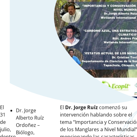
El
El
Dr. Jorge Ruíz
comenzó su
Dr. Jorge
31
intervención hablando sobre el
Alberto Ruíz
de
tema “Importancia y Conservació
Ordoñez –
julio,
de los Manglares a Nivel Mundial”
Biólogo,
dentro
mencionando las características