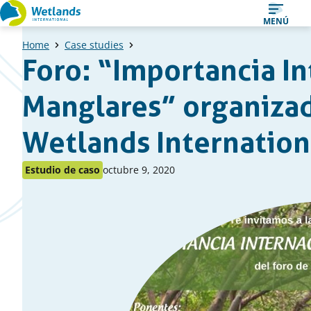
Ir
MENÚ
al
Home
Case studies
contenido
Foro: “Importancia In
Manglares” organiza
Wetlands Internation
Publicado
Publicado
Estudio de caso
octubre 9, 2020
como:
en: