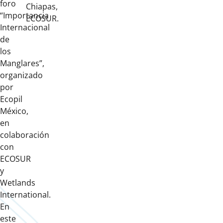
foro
Chiapas,
“Importancia
ECOSUR.
Internacional
de
los
Manglares”,
organizado
por
Ecopil
México,
en
colaboración
con
ECOSUR
y
Wetlands
International.
En
este