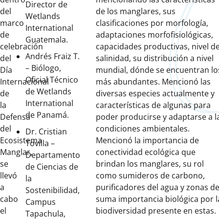
Director de
del
de los manglares, sus
Wetlands
marco
clasificaciones por morfología,
International
de
adaptaciones morfofisiológicas,
Guatemala.
celebración
capacidades productivas, nivel d
Andrés Fraiz T.
del
salinidad, su distribución a nivel
– Biólogo,
Día
mundial, dónde se encuentran lo
Oficial Técnico
Internacional
más abundantes. Mencionó las
de Wetlands
de
diversas especies actualmente y
International
la
características de algunas para
de Panamá.
Defensa
poder producirse y adaptarse a l
del
condiciones ambientales.
Dr. Cristian
Ecosistema
Mencionó la importancia de
Tovilla –
Manglar,
conectividad ecológica que
Departamento
se
brindan los manglares, su rol
de Ciencias de
llevó
como sumideros de carbono,
la
a
purificadores del agua y zonas d
Sostenibilidad,
cabo
suma importancia biológica por l
Campus
el
biodiversidad presente en estas.
Tapachula,