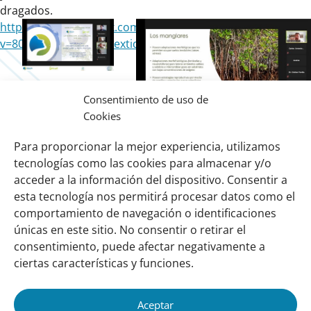
dragados.
https://www.facebook.com/watch/?
v=803129430430124&extid=7OjfqqAtPvAoSvbf
Consentimiento de uso de
Cookies
Para proporcionar la mejor experiencia, utilizamos
tecnologías como las cookies para almacenar y/o
acceder a la información del dispositivo. Consentir a
esta tecnología nos permitirá procesar datos como el
comportamiento de navegación o identificaciones
Links
Sobre nosotros
únicas en este sitio. No consentir o retirar el
importantes
Nuestra red
consentimiento, puede afectar negativamente a
Misión y Visión
ciertas características y funciones.
Cómo trabajamos
Aceptar
Nuestra historia