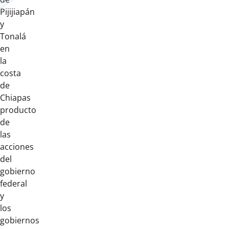
Pijijiapán
y
Tonalá
en
la
costa
de
Chiapas
producto
de
las
acciones
del
gobierno
federal
y
los
gobiernos