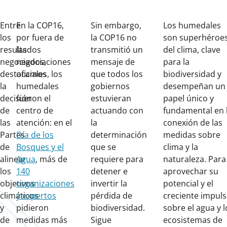
Entre
En la COP16,
Sin embargo,
Los humedales
los
por fuera de
la COP16 no
son superhéroe
resultados
las
transmitió un
del clima, clave
negociados,
negociaciones
mensaje de
para la
destacamos
oficiales, los
que todos los
biodiversidad y
la
humedales
gobiernos
desempeñan un
decisión
fueron el
estuvieran
papel único y
de
centro de
actuando con
fundamental en 
las
atención: en el
la
conexión de las
Partes
Día de los
determinación
medidas sobre
de
Bosques y el
que se
clima y la
alinear
Agua
, más de
requiere para
naturaleza. Para
los
140
detener e
aprovechar su
objetivos
organizaciones
invertir la
potencial y el
climáticos
y expertos
pérdida de
creciente impul
y
pidieron
biodiversidad.
sobre el agua y l
de
medidas más
Sigue
ecosistemas de