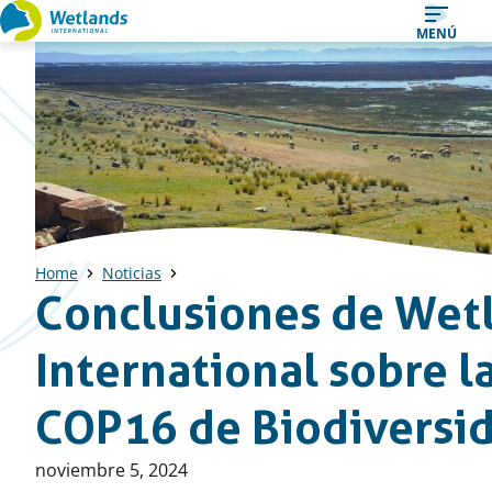
Ir
MENÚ
al
contenido
Home
Noticias
Conclusiones de Wet
International sobre l
COP16 de Biodiversi
Publicado
noviembre 5, 2024