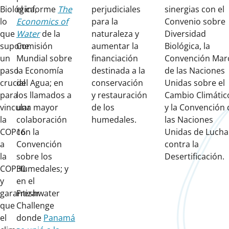
Biológica,
el informe
The
perjudiciales
sinergias con el
lo
Economics of
para la
Convenio sobre
que
Water
de la
naturaleza y
Diversidad
supone
Comisión
aumentar la
Biológica, la
un
Mundial sobre
financiación
Convención Mar
paso
la Economía
destinada a la
de las Naciones
crucial
del Agua; en
conservación
Unidas sobre el
para
los llamados a
y restauración
Cambio Climátic
vincular
una mayor
de los
y la Convención 
la
colaboración
humedales.
las Naciones
COP16
con la
Unidas de Lucha
a
Convención
contra la
la
sobre los
Desertificación.
COP30
Humedales; y
y
en el
garantizar
Freshwater
que
Challenge
el
donde
Panamá