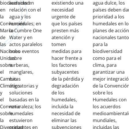
biodiversidad
audaces en
existiendo una
agua dulce, los
en
relación con el
necesidad
países deben da
la
agua y los
urgente de
prioridad a los
Convención
humedales; en
que los países
humedales en lo
Marco
la Cumbre One
presten más
planes de acción
de
Water y en
atención y
nacionales tanto
las
actos paralelos
tomen
para la
Naciones
hubo eventos
medidas para
biodiversidad
Unidas
sobre
hacer frente a
como para el
sobre
turberas,
los factores
clima, para
el
manglares,
subyacentes
garantizar una
Cambio
rutas
de la pérdida y
mejor integraci
Climático
migratorias y
degradación
de la Convenció
y
soluciones
de los
sobre los
el
basadas en la
humedales,
Humedales con
Convenio
naturaleza; los
incluida la
los acuerdos
sobre
humedales
necesidad de
medioambiental
la
estuvieron
eliminar las
mundiales,
Diversidad
presentes en
subvenciones
incluidas las