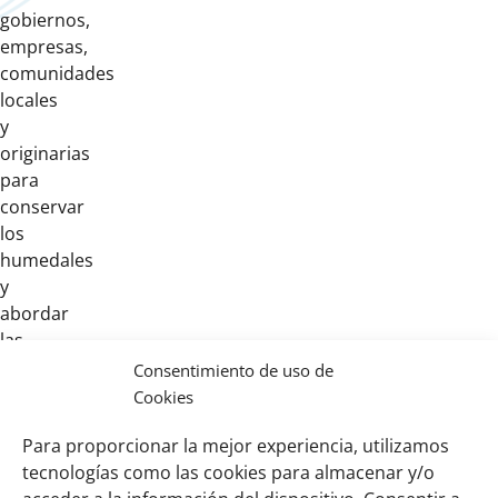
gobiernos,
empresas,
comunidades
locales
y
originarias
para
conservar
los
humedales
y
abordar
las
causas
Consentimiento de uso de
que
Cookies
provocan
Para proporcionar la mejor experiencia, utilizamos
su
tecnologías como las cookies para almacenar y/o
destrucción.