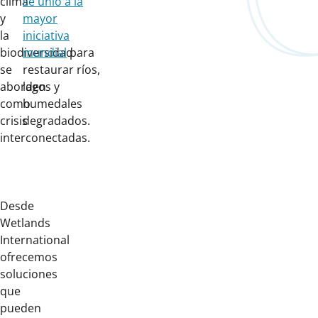
clima
se unió a la
y
mayor
la
iniciativa
biodiversidad
mundial
para
se
restaurar ríos,
aborden
lagos y
como
humedales
crisis
degradados.
interconectadas.
Desde
Wetlands
International
ofrecemos
soluciones
que
pueden