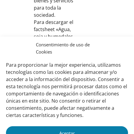
bienes y servicios
para toda la
sociedad.
Para descargar el
factsheet «Agua,
soja y humedales.
Aportes hacia un
Consentimiento de uso de
manejo
Cookies
responsable.»
Para proporcionar la mejor experiencia, utilizamos
Haga click sobre la
tecnologías como las cookies para almacenar y/o
imagen.
acceder a la información del dispositivo. Consentir a
esta tecnología nos permitirá procesar datos como el
comportamiento de navegación o identificaciones
Links
Sobre nosotros
únicas en este sitio. No consentir o retirar el
importantes
Nuestra red
consentimiento, puede afectar negativamente a
Misión y Visión
ciertas características y funciones.
Cómo trabajamos
Aceptar