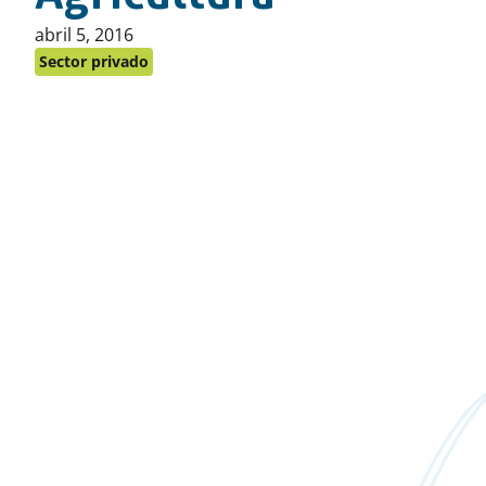
Publicado
abril 5, 2016
en:
Sector privado