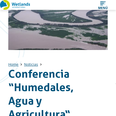
Ir
MENÚ
al
contenido
Home
Noticias
Conferencia
“Humedales,
Agua y
Agricultura“