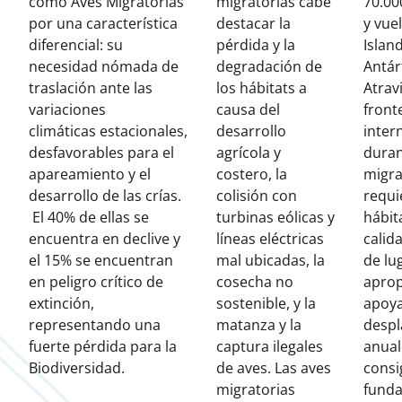
como Aves Migratorias
migratorias cabe
70.00
por una característica
destacar la
y vue
diferencial: su
pérdida y la
Island
necesidad nómada de
degradación de
Antár
traslación ante las
los hábitats a
Atrav
variaciones
causa del
front
climáticas estacionales,
desarrollo
inter
desfavorables para el
agrícola y
duran
apareamiento y el
costero, la
migra
desarrollo de las crías.
colisión con
requi
El 40% de ellas se
turbinas eólicas y
hábit
encuentra en declive y
líneas eléctricas
calid
el 15% se encuentran
mal ubicadas, la
de lu
en peligro crítico de
cosecha no
aprop
extinción,
sostenible, y la
apoya
representando una
matanza y la
despl
fuerte pérdida para la
captura ilegales
anual
Biodiversidad.
de aves. Las aves
consi
migratorias
funda