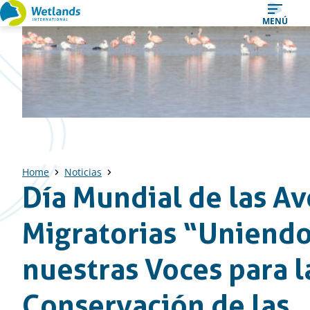
Ir
MENÚ
al
contenido
Home
Noticias
Día Mundial de las Av
Migratorias “Uniend
nuestras Voces para l
Conservación de las