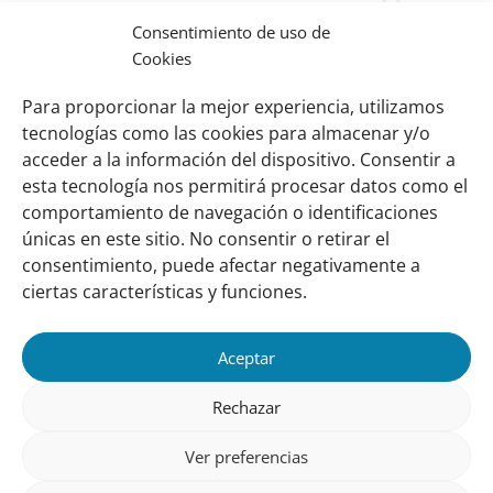
Consentimiento de uso de
Cookies
Para proporcionar la mejor experiencia, utilizamos
tecnologías como las cookies para almacenar y/o
acceder a la información del dispositivo. Consentir a
esta tecnología nos permitirá procesar datos como el
comportamiento de navegación o identificaciones
Links
Sobre nosotros
únicas en este sitio. No consentir o retirar el
importantes
Nuestra red
consentimiento, puede afectar negativamente a
Misión y Visión
ciertas características y funciones.
Cómo trabajamos
Aceptar
Nuestra historia
Conozca a nuestro equipo
Rechazar
Colaboran con nosotros
Ver preferencias
Contacto