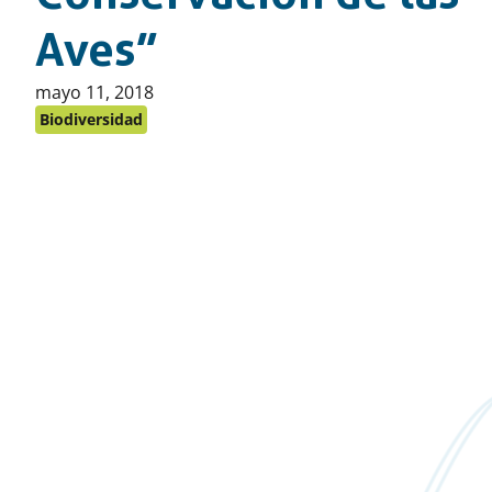
Aves”
Publicado
mayo 11, 2018
en:
Biodiversidad