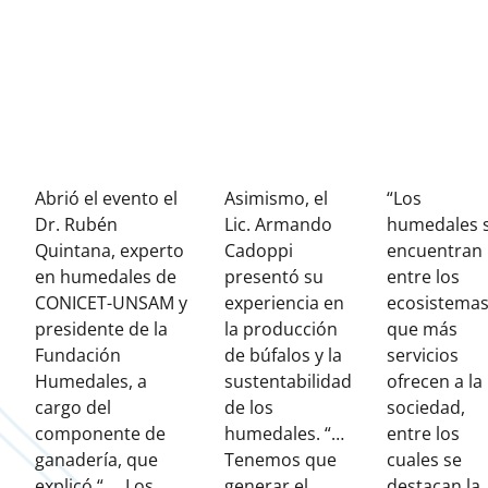
Abrió el evento el
Asimismo, el
“Los
Dr. Rubén
Lic. Armando
humedales 
Quintana, experto
Cadoppi
encuentran
en humedales de
presentó su
entre los
CONICET-UNSAM y
experiencia en
ecosistema
presidente de la
la producción
que más
Fundación
de búfalos y la
servicios
Humedales, a
sustentabilidad
ofrecen a la
cargo del
de los
sociedad,
componente de
humedales. “…
entre los
ganadería, que
Tenemos que
cuales se
explicó “…..Los
generar el
destacan la