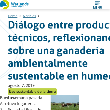
Ir
MENÚ
al
Home
Noticias
contenido
Diálogo entre produc
técnicos, reflexiona
sobre una ganadería
ambientalmente
sustentable en hume
Publicado
agosto 7, 2019
en:
Uso sustentable de la tierra
Buenos
La semana pasada
Aires
tuvo lugar en la
7
Sociedad Rural de