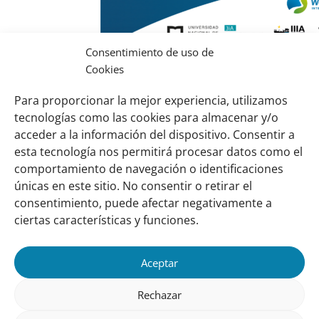
Consentimiento de uso de
Ganadería y Calidad de Agua en el Delta de
Cookies
Desafíos y recomendaciones
Para proporcionar la mejor experiencia, utilizamos
Descargar (pdf, 1,97 MB)
tecnologías como las cookies para almacenar y/o
acceder a la información del dispositivo. Consentir a
esta tecnología nos permitirá procesar datos como el
comportamiento de navegación o identificaciones
Links
Sobre nosotros
únicas en este sitio. No consentir o retirar el
importantes
Nuestra red
consentimiento, puede afectar negativamente a
Misión y Visión
ciertas características y funciones.
Cómo trabajamos
Aceptar
Nuestra historia
Conozca a nuestro equipo
Rechazar
Colaboran con nosotros