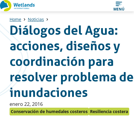
Ir
MENÚ
al
Home
Noticias
contenido
Diálogos del Agua:
acciones, diseños y
coordinación para
resolver problema de
inundaciones
Publicado
enero 22, 2016
en:
Conservación de humedales costeros
Resiliencia costera