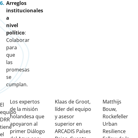
Arreglos
institucionales
a
nivel
político
:
Colaborar
para
que
las
promesas
se
cumplan.
Los expertos
Klaas de Groot,
Matthijs
El
de la misión
líder del equipo
Bouw,
equipo
holandesa que
y asesor
Rockefeller
DRR
apoyaron al
superior en
Urban
tiene
primer Diálogo
ARCADIS Países
Resilience
el