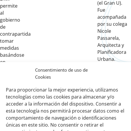
(el Gran U).
permite
Fue
al
acompañada
gobierno
por su colega
de
Nicole
contrapartida
Passarela,
tomar
Arquitecta y
medidas
Planificadora
basándose
Urbana.
en
sus
Consentimiento de uso de
buenos
Cookies
consejos
Para proporcionar la mejor experiencia, utilizamos
y
tecnologías como las cookies para almacenar y/o
experiencia.
acceder a la información del dispositivo. Consentir a
esta tecnología nos permitirá procesar datos como el
comportamiento de navegación o identificaciones
Links
Sobre nosotros
únicas en este sitio. No consentir o retirar el
importantes
Nuestra red