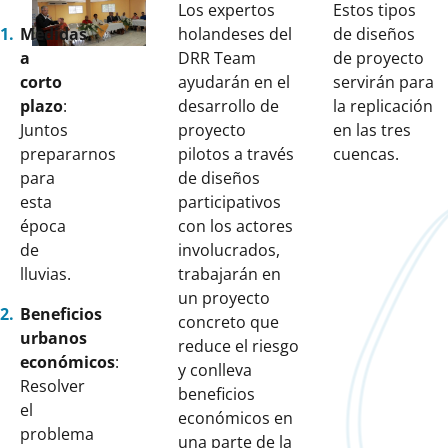
Los expertos
Estos tipos
Medidas
holandeses del
de diseños
a
DRR Team
de proyecto
corto
ayudarán en el
servirán para
plazo
:
desarrollo de
la replicación
Juntos
proyecto
en las tres
prepararnos
pilotos a través
cuencas.
para
de diseños
esta
participativos
época
con los actores
de
involucrados,
lluvias.
trabajarán en
un proyecto
Beneficios
concreto que
urbanos
reduce el riesgo
económicos
:
y conlleva
Resolver
beneficios
el
económicos en
problema
una parte de la