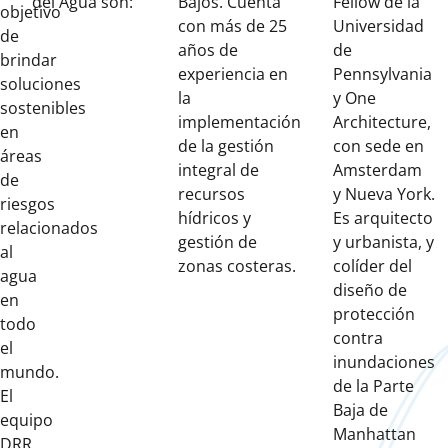
del Agua son:
Bajos. Cuenta
Fellow de la
objetivo
con más de 25
Universidad
de
años de
de
brindar
experiencia en
Pennsylvania
soluciones
la
y One
sostenibles
implementación
Architecture,
en
de la gestión
con sede en
áreas
integral de
Amsterdam
de
recursos
y Nueva York.
riesgos
hídricos y
Es arquitecto
relacionados
gestión de
y urbanista, y
al
zonas costeras.
colíder del
agua
diseño de
en
protección
todo
contra
el
inundaciones
mundo.
de la Parte
El
Baja de
equipo
Manhattan
DRR