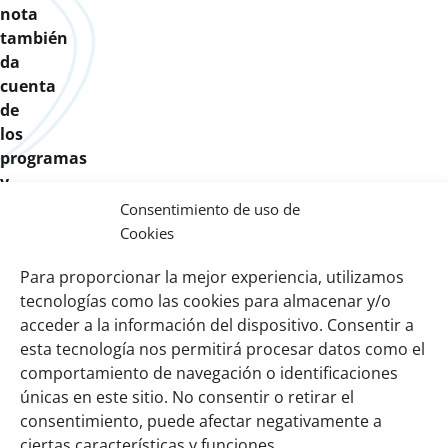
nota
también
da
cuenta
de
los
programas
y
proyectos
Consentimiento de uso de
de
Cookies
nuestra
Para proporcionar la mejor experiencia, utilizamos
organización.
tecnologías como las cookies para almacenar y/o
acceder a la información del dispositivo. Consentir a
esta tecnología nos permitirá procesar datos como el
comportamiento de navegación o identificaciones
Links
Sobre nosotros
únicas en este sitio. No consentir o retirar el
importantes
Nuestra red
consentimiento, puede afectar negativamente a
Misión y Visión
ciertas características y funciones.