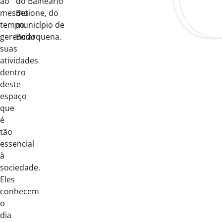
ao
do Balneário
mesmo
Betione, do
tempo
município de
gerenciar
Bodoquena.
suas
atividades
dentro
deste
espaço
que
é
tão
essencial
à
sociedade.
Eles
conhecem
o
dia