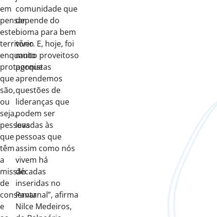
em
comunidade que
pensar
depende do
este
bioma para bem
território
viver. E, hoje, foi
enquanto
muito proveitoso
protagonistas
porque
que
aprendemos
são,
questões de
ou
lideranças que
seja,
podem ser
pessoas
levadas às
que
pessoas que
têm
assim como nós
a
vivem há
missão
décadas
de
inseridas no
conservar
Pantanal”, afirma
e
Nilce Medeiros,