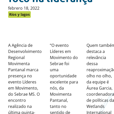
Publicado
febrero 18, 2022
en:
Ríos y lagos
A Agência de
“O evento
Quem també
Desenvolvimento
Líderes em
destaca a
Regional
Movimento do
relevância
Movimenta
Sebrae foi
dessa
Pantanal marca
uma
reaproximaçã
presença no
oportunidade
olho no olho,
evento Líderes
excelente para
da equipe é
em Movimento,
nós, da
Áurea Garcia,
do Sebrae MS. O
Movimenta
coordenador
encontro
Pantanal,
de políticas d
realizado na
tanto no
Wetlands
última quinta-
sentido de
International