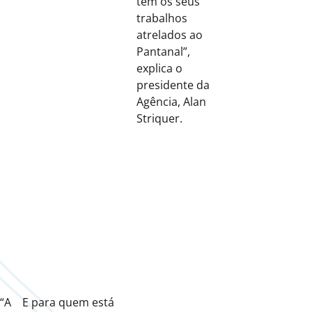
têm os seus
trabalhos
atrelados ao
Pantanal”,
explica o
presidente da
Agência, Alan
Striquer.
“A
E para quem está