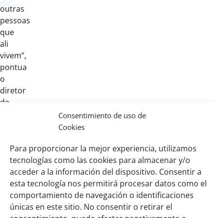
outras
pessoas
que
ali
vivem”,
pontua
o
diretor
de
operações
Consentimiento de uso de
do
Cookies
Sebrae/MS,
Para proporcionar la mejor experiencia, utilizamos
Tito
tecnologías como las cookies para almacenar y/o
Estanqueiro.
acceder a la información del dispositivo. Consentir a
esta tecnología nos permitirá procesar datos como el
comportamiento de navegación o identificaciones
Links
Sobre nosotros
únicas en este sitio. No consentir o retirar el
importantes
Nuestra red