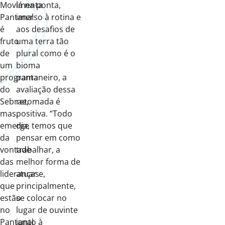
Movimenta
lá na ponta,
Pantanal
imerso à rotina e
é
aos desafios de
fruto
uma terra tão
de
plural como é o
um
bioma
programa
pantaneiro, a
do
avaliação dessa
Sebrae,
retomada é
mas,
positiva. “Todo
emerge
dia, temos que
da
pensar em como
vontade
trabalhar, a
das
melhor forma de
lideranças
atuar e,
que
principalmente,
estão
se colocar no
no
lugar de ouvinte
Pantanal
junto à