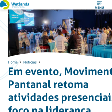
Ir
MENÚ
al
contenido
Home
Noticias
Em evento, Movimen
Pantanal retoma
atividades presencia
foco na liderança