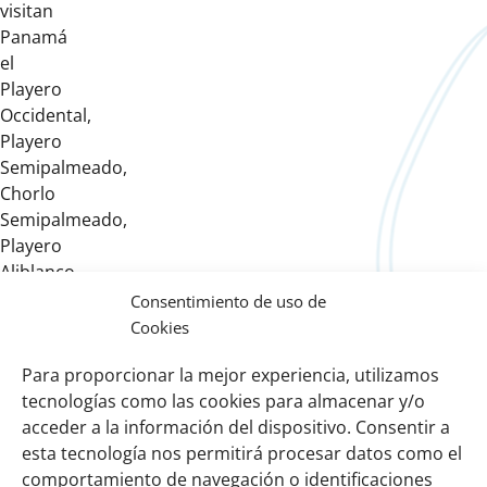
visitan
Panamá
el
Playero
Occidental,
Playero
Semipalmeado,
Chorlo
Semipalmeado,
Playero
Aliblanco,
Agujeta
Consentimiento de uso de
Piquicorta
Cookies
y
Para proporcionar la mejor experiencia, utilizamos
Zarapito
tecnologías como las cookies para almacenar y/o
Trinador.
acceder a la información del dispositivo. Consentir a
esta tecnología nos permitirá procesar datos como el
comportamiento de navegación o identificaciones