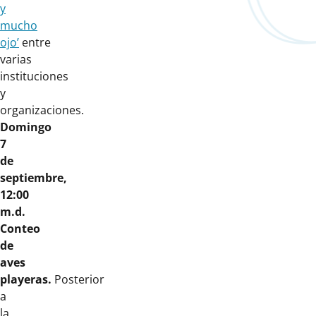
y
mucho
ojo’
entre
varias
instituciones
y
organizaciones.
Domingo
7
de
septiembre,
12:00
m.d.
Conteo
de
aves
playeras.
Posterior
a
la