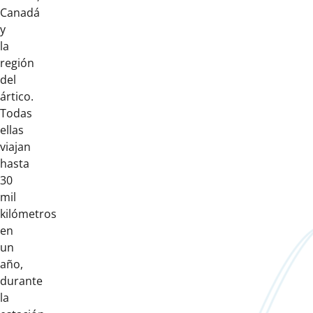
Canadá
y
la
región
del
ártico.
Todas
ellas
viajan
hasta
30
mil
kilómetros
en
un
año,
durante
la