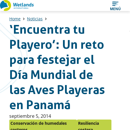
Ir
MENÚ
al
Home
Noticias
contenido
‘Encuentra tu
Playero’: Un reto
para festejar el
Día Mundial de
las Aves Playeras
en Panamá
Publicado
septiembre 5, 2014
en:
Conservación de humedales
Resiliencia
costeros
costera