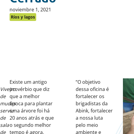
Publicado
noviembre 1, 2021
en:
Ríos y lagos
Existe um antigo
“O objetivo
Viveiro
provérbio que diz
dessa oficina é
de
que a melhor
fortalecer os
mudas
época para plantar
brigadistas da
serviu
uma árvore foi há
Abink, fortalecer
de
20 anos atrás e que
a nossa luta
sala
o segundo melhor
pelo meio
de
tempo é agora.
ambiente e