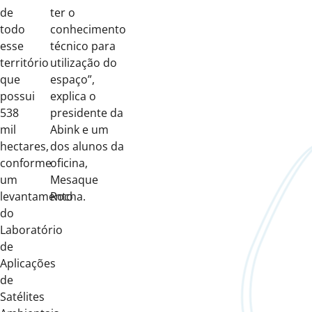
de
ter o
todo
conhecimento
esse
técnico para
território
utilização do
que
espaço”,
possui
explica o
538
presidente da
mil
Abink e um
hectares,
dos alunos da
conforme
oficina,
um
Mesaque
levantamento
Rocha.
do
Laboratório
de
Aplicações
de
Satélites