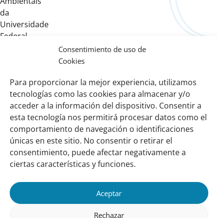
Ambientais
da
Universidade
Federal
do
Consentimiento de uso de
Rio
Cookies
de
Para proporcionar la mejor experiencia, utilizamos
Janeiro
tecnologías como las cookies para almacenar y/o
(LASA/UFRJ).
acceder a la información del dispositivo. Consentir a
esta tecnología nos permitirá procesar datos como el
comportamiento de navegación o identificaciones
Links
Sobre nosotros
únicas en este sitio. No consentir o retirar el
importantes
Nuestra red
consentimiento, puede afectar negativamente a
Misión y Visión
ciertas características y funciones.
Cómo trabajamos
Aceptar
Nuestra historia
Conozca a nuestro equipo
Rechazar