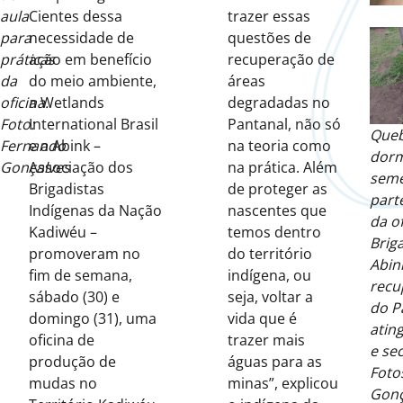
aula
Cientes dessa
trazer essas
para
necessidade de
questões de
práticas
ação em benefício
recuperação de
da
do meio ambiente,
áreas
oficina.
a Wetlands
degradadas no
Foto:
International Brasil
Pantanal, não só
Queb
Fernando
e a Abink –
na teoria como
dorm
Gonçalves
Associação dos
na prática. Além
seme
Brigadistas
de proteger as
part
Indígenas da Nação
nascentes que
da of
Kadiwéu –
temos dentro
Brig
promoveram no
do território
Abin
fim de semana,
indígena, ou
recu
sábado (30) e
seja, voltar a
do P
domingo (31), uma
vida que é
atin
oficina de
trazer mais
e sec
produção de
águas para as
Foto
mudas no
minas”, explicou
Gonç