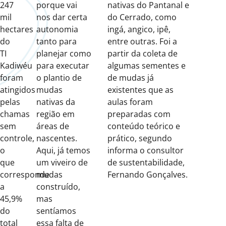
247
porque vai
nativas do Pantanal e
mil
nos dar certa
do Cerrado, como
hectares
autonomia
ingá, angico, ipê,
do
tanto para
entre outras. Foi a
TI
planejar como
partir da coleta de
Kadiwéu
para executar
algumas sementes e
foram
o plantio de
de mudas já
atingidos
mudas
existentes que as
pelas
nativas da
aulas foram
chamas
região em
preparadas com
sem
áreas de
conteúdo teórico e
controle,
nascentes.
prático, segundo
o
Aqui, já temos
informa o consultor
que
um viveiro de
de sustentabilidade,
corresponde
mudas
Fernando Gonçalves.
a
construído,
45,9%
mas
do
sentíamos
total
essa falta de