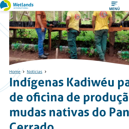
Ir
MENÚ
al
contenido
Home
Noticias
Indígenas Kadiwéu p
de oficina de produç
mudas nativas do Pan
Cerrado