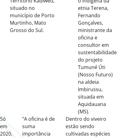
Território Kadiwéu,
o indígena da
situado no
etnia Terena,
município de Porto
Fernando
Murtinho, Mato
Gonçalves,
Grosso do Sul.
ministrante da
oficina e
consultor em
sustentabilidade
do projeto
Tumuné Úti
(Nosso Futuro)
na aldeia
Imbirussu,
situada em
Aquidauana
(MS).
Só
“A oficina é de
Dentro do viveiro
em
suma
estão sendo
2020,
importância
cultivadas espécies