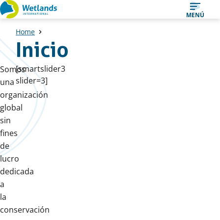
Ir
MENÚ
al
Home
contenido
Inicio
[smartslider3
Somos
slider=3]
una
organización
global
sin
fines
de
lucro
dedicada
a
la
conservación