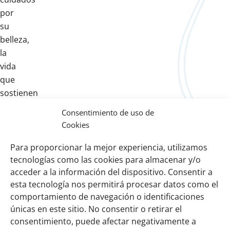
por
su
belleza,
la
vida
que
sostienen
y
Consentimiento de uso de
los
Cookies
recursos
que
Para proporcionar la mejor experiencia, utilizamos
tecnologías como las cookies para almacenar y/o
proveen.
acceder a la información del dispositivo. Consentir a
esta tecnología nos permitirá procesar datos como el
comportamiento de navegación o identificaciones
Links
Sobre nosotros
únicas en este sitio. No consentir o retirar el
importantes
Nuestra red
consentimiento, puede afectar negativamente a