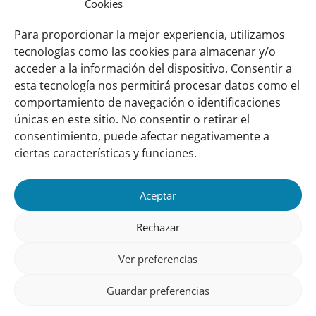
úmidas nos
Cookies
Tribunais
Para proporcionar la mejor experiencia, utilizamos
⇒ Prof. Dr. Carlos
tecnologías como las cookies para almacenar y/o
Teodoro Irigaray
acceder a la información del dispositivo. Consentir a
esta tecnología nos permitirá procesar datos como el
comportamiento de navegación o identificaciones
Links
Sobre nosotros
únicas en este sitio. No consentir o retirar el
importantes
Nuestra red
consentimiento, puede afectar negativamente a
Misión y Visión
ciertas características y funciones.
Cómo trabajamos
Aceptar
Nuestra historia
Conozca a nuestro equipo
Rechazar
Colaboran con nosotros
Ver preferencias
Contacto
Guardar preferencias
Seguinos