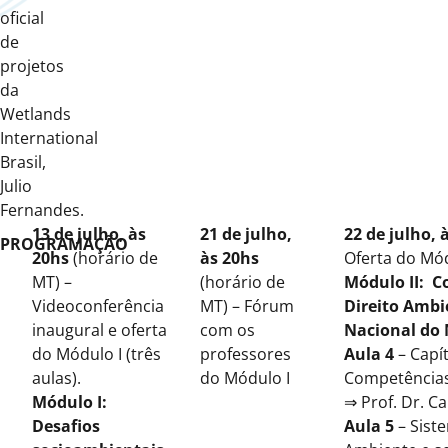
oficial
de
projetos
da
Wetlands
International
Brasil,
Julio
Fernandes.
13 de julho, às
21 de julho,
22 de julho,
PROGRAMAÇÃO
20hs
(horário de
às 20hs
Oferta do Módu
MT) –
(horário de
Módulo II: C
Videoconferência
MT) – Fórum
Direito Ambi
inaugural e oferta
com os
Nacional do
do Módulo I (três
professores
Aula 4
– Capí
aulas).
do Módulo I
Competências
Módulo I:
⇒ Prof. Dr. C
Desafios
Aula 5
– Sist