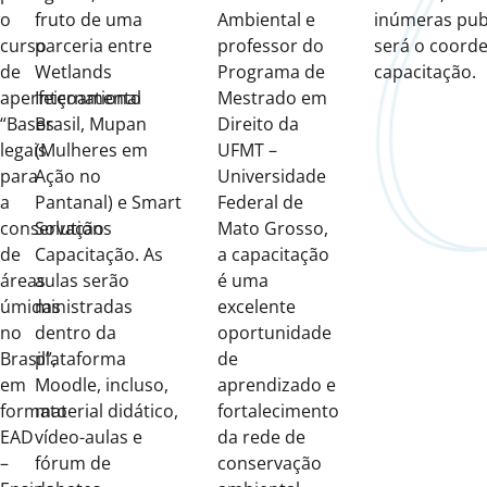
o
fruto de uma
Ambiental e
inúmeras pub
curso
parceria entre
professor do
será o coord
de
Wetlands
Programa de
capacitação.
aperfeiçoamento
International
Mestrado em
“Bases
Brasil, Mupan
Direito da
legais
(Mulheres em
UFMT –
para
Ação no
Universidade
a
Pantanal) e Smart
Federal de
conservação
Solutions
Mato Grosso,
de
Capacitação. As
a capacitação
áreas
aulas serão
é uma
úmidas
ministradas
excelente
no
dentro da
oportunidade
Brasil”,
plataforma
de
em
Moodle, incluso,
aprendizado e
formato
material didático,
fortalecimento
EAD
vídeo-aulas e
da rede de
–
fórum de
conservação