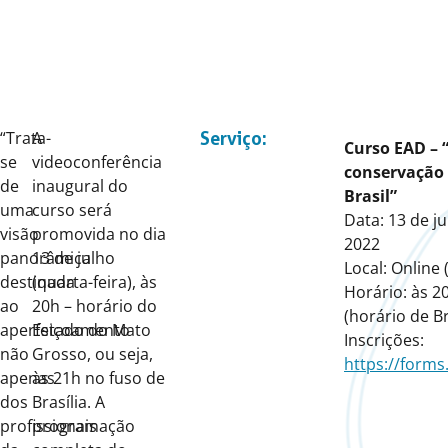
“Trata-
A
Serviço:
Curso EAD – “
se
videoconferência
conservação 
de
inaugural do
Brasil”
uma
curso será
Data: 13 de j
visão
promovida no dia
2022
panorâmica
13 de julho
Local: Online
destinada
(quarta-feira), às
Horário: às 2
ao
20h – horário do
(horário de Br
aperfeiçoamento
Estado do Mato
Inscrições:
não
Grosso, ou seja,
https://forms
apenas
às 21h no fuso de
dos
Brasília. A
profissionais
programação