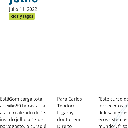
Publicado
julio 11, 2022
en:
Ríos y lagos
Estão
Com carga total
Para Carlos
“Este curso d
abertas
de 50 horas-aula
Teodoro
fornecer os f
as
e realizado de 13
Irigaray,
defesa desses
inscrições
de julho a 17 de
doutor em
ecossistemas
para
agosto, o curso é
Direito
mundo”, frisa