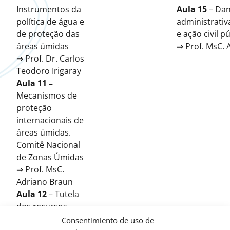
Instrumentos da
Aula 15
– Dan
política de água e
administrativ
de proteção das
e ação civil 
áreas úmidas
⇒ Prof. MsC. 
⇒ Prof. Dr. Carlos
Teodoro Irigaray
Aula 11 –
Mecanismos de
proteção
internacionais de
áreas úmidas.
Comitê Nacional
de Zonas Úmidas
⇒ Prof. MsC.
Adriano Braun
Aula 12
– Tutela
dos recursos
hídricos e áreas
Consentimiento de uso de