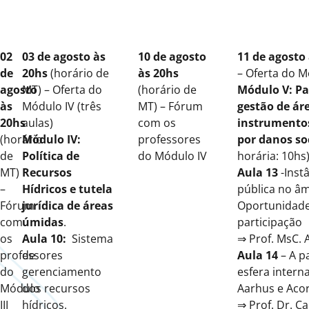
02
03 de agosto
às
10 de agosto
11 de agosto
de
20hs
(horário de
às 20hs
– Oferta do M
agosto
MT) – Oferta do
(horário de
Módulo V: Pa
às
Módulo IV (três
MT) – Fórum
gestão de ár
20hs
aulas)
com os
instrumentos
(horário
Módulo IV:
professores
por danos so
de
Política de
do Módulo IV
horária: 10hs
MT)
Recursos
Aula 13
-Inst
–
Hídricos e tutela
pública no âm
Fórum
jurídica de áreas
Oportunidades
com
úmidas
.
participação
os
Aula 10:
Sistema
⇒ Prof. MsC. 
professores
de
Aula 14
– A p
do
gerenciamento
esfera intern
Módulo
dos recursos
Aarhus e Aco
III
hídricos.
⇒ Prof. Dr. C