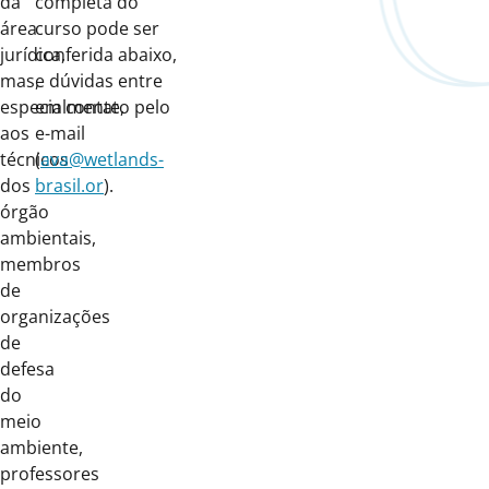
da
completa do
área
curso pode ser
jurídica,
conferida abaixo,
mas,
e dúvidas entre
especialmente,
em contato pelo
aos
e-mail
técnicos
(
ava@wetlands-
dos
brasil.or
).
órgão
ambientais,
membros
de
organizações
de
defesa
do
meio
ambiente,
professores