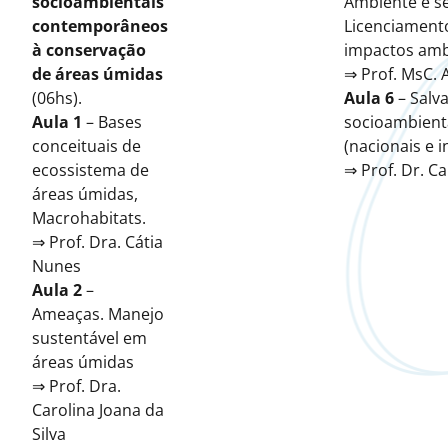
socioambientais
Ambiente e s
contemporâneos
Licenciamento
à conservação
impactos amb
de áreas úmidas
⇒ Prof. MsC. 
(06hs).
Aula 6
– Salv
Aula 1
– Bases
socioambienta
conceituais de
(nacionais e i
ecossistema de
⇒ Prof. Dr. C
áreas úmidas,
Macrohabitats.
⇒ Prof. Dra. Cátia
Nunes
Aula 2
–
Ameaças. Manejo
sustentável em
áreas úmidas
⇒ Prof. Dra.
Carolina Joana da
Silva