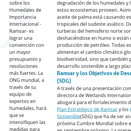
sobre los
degradación de los humedales y l
Humedales de
estos ecosistemas proveen. Asim
Importancia
aceite de palma está causando es
Internacional -
tropicales del sudeste asiático. 
Ramsar- es
turberas del hemisferio norte so
lograr una
deshaciéndose en humo o están 
convención con
producción de petróleo. Todas es
un mayor
alimentan el cambio climático glob
presupuesto y
biodiversidad, sino que también 
resoluciones
desarrollo sostenible a largo plaz
más fuertes. La
Ramsar y los Objetivos de Des
ONG mundial, a
(SDG)
través de su
A través de una presentación com
equipo de
directora de Wetlands Internatio
expertos en
abogará para el fortalecimiento d
humedales, hará
Plan Estratégico de Ramsar
y los
que se
Sostenible
(SDG) que ha de ser a
intensifiquen las
próxima Cumbre Mundial sobre el
medidas para
en septiembre próximo. La prese