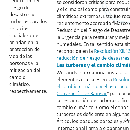
reducción del
se consideran críticos para reduc
riesgo de
y el clima así como para construir
desastres y
climáticos extremos. Esto fue rec
turberas para los
recientemente acordado “Marco d
servicios
Reducción del Riesgo de Desastr
cruciales que
la urgencia para restaurar y mejor
brindan en la
humedales. En tal sentido esta si
protección de
reconocida en la
Resolución XII.1
vida de las
reducción de riesgo de desastres
personas y la
Las turberas y el cambio climá
mitigación del
Wetlands International insta a la 
cambio
elementos cruciales en la
Resoluc
climático,
el cambio climático y el uso racio
respectivamente.
Convención de Ramsar
” para pro
la restauración de turberas a fin 
cambio climático. Como el conoc
turberas es deficiente en alguna
Ártico, los bosques boreales y Áfr
International llama a elaborar un 