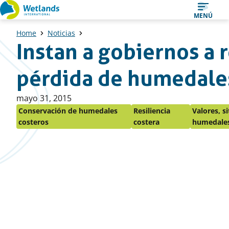
Ir
MENÚ
al
Home
Noticias
contenido
Instan a gobiernos a r
pérdida de humedale
Publicado
mayo 31, 2015
en:
Conservación de humedales
Resiliencia
Valores, s
costeros
costera
humedale