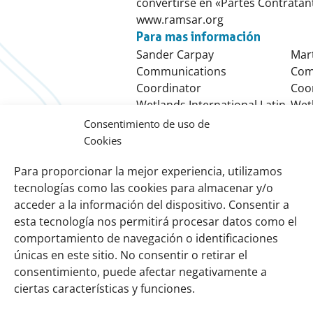
convertirse en «Partes Contratant
www.ramsar.org
Para mas información
Sander Carpay
Mar
Communications
Com
Coordinator
Coo
Wetlands International Latin
Wetl
America & Caribbean –
Ame
Consentimiento de uso de
Panamá Office
Arge
Cookies
Sander.carpaij@wetlands.org
mar
Para proporcionar la mejor experiencia, utilizamos
Whatsap: +507 65432381
tecnologías como las cookies para almacenar y/o
www.wetlands.org/lac
www
acceder a la información del dispositivo. Consentir a
esta tecnología nos permitirá procesar datos como el
comportamiento de navegación o identificaciones
Links
Sobre nosotros
únicas en este sitio. No consentir o retirar el
importantes
Nuestra red
consentimiento, puede afectar negativamente a
Misión y Visión
ciertas características y funciones.
Cómo trabajamos