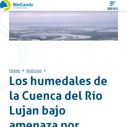
Ir
MENÚ
al
contenido
Home
Noticias
Los humedales de
la Cuenca del Río
Lujan bajo
amenaza por