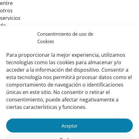
entre
otros
servicios
de
fundamental
Consentimiento de uso de
importancia
Cookies
para
Para proporcionar la mejor experiencia, utilizamos
la
tecnologías como las cookies para almacenar y/o
Sociedad.
acceder a la información del dispositivo. Consentir a
esta tecnología nos permitirá procesar datos como el
comportamiento de navegación o identificaciones
Links
Sobre nosotros
únicas en este sitio. No consentir o retirar el
importantes
Nuestra red
consentimiento, puede afectar negativamente a
Misión y Visión
ciertas características y funciones.
Cómo trabajamos
Aceptar
Nuestra historia
Conozca a nuestro equipo