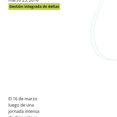
marzo 23, 2016
en:
Gestión integrada de deltas
El 16 de marzo
luego de una
jornada intensa