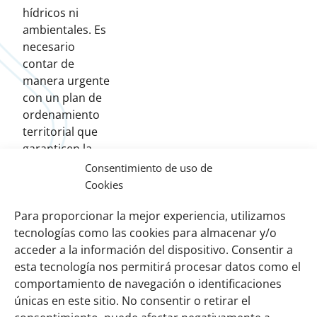
hídricos ni
ambientales. Es
necesario
contar de
manera urgente
con un plan de
ordenamiento
territorial que
garanticen la
sustentabilidad
Consentimiento de uso de
ambiental,
Cookies
económica y
Para proporcionar la mejor experiencia, utilizamos
social del Delta
tecnologías como las cookies para almacenar y/o
del Paraná.
acceder a la información del dispositivo. Consentir a
esta tecnología nos permitirá procesar datos como el
comportamiento de navegación o identificaciones
Links
Sobre nosotros
únicas en este sitio. No consentir o retirar el
importantes
Nuestra red