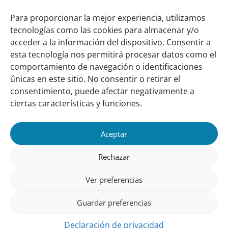
apartado
ecológicos para profesionales del Corredor
Seco
Para proporcionar la mejor experiencia, utilizamos
tecnologías como las cookies para almacenar y/o
Publicado
Resiliencia comunitaria
marzo 28, 2014
Publicado
en:
acceder a la información del dispositivo. Consentir a
en
esta tecnología nos permitirá procesar datos como el
el
comportamiento de navegación o identificaciones
Links
Sobre nosotros
apartado
únicas en este sitio. No consentir o retirar el
importantes
Nuestra red
consentimiento, puede afectar negativamente a
Misión y Visión
ciertas características y funciones.
Cómo trabajamos
Aceptar
Nuestra historia
Conozca a nuestro equipo
Rechazar
Colaboran con nosotros
Ver preferencias
Contacto
Guardar preferencias
Seguinos
Declaración de privacidad
¡Leé nuestro newsletter!