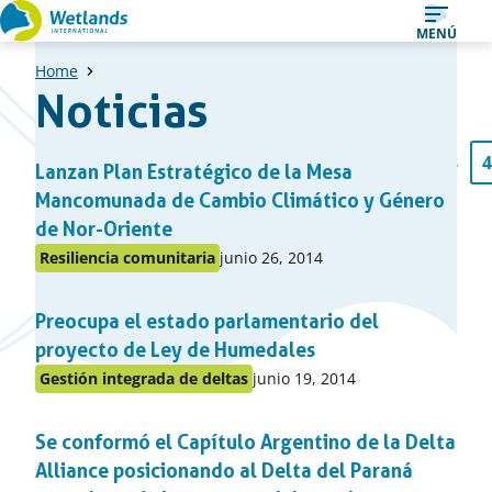
Ir
MENÚ
al
Home
contenido
Noticias
Una
1
…
48
4
Página
Lanzan Plan Estratégico de la Mesa
Página
Pági
lista
previa
Mancomunada de Cambio Climático y Género
de
de Nor-Oriente
noticias
Publicado
Resiliencia comunitaria
junio 26, 2014
Publicado
en:
en
Preocupa el estado parlamentario del
el
apartado
proyecto de Ley de Humedales
Publicado
Gestión integrada de deltas
junio 19, 2014
Publicado
en:
en
Se conformó el Capítulo Argentino de la Delta
el
apartado
Alliance posicionando al Delta del Paraná