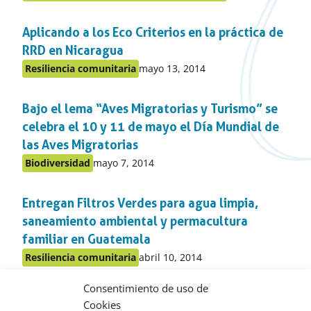
en
el
Aplicando a los Eco Criterios en la práctica de
apartado
RRD en Nicaragua
Publicado
Resiliencia comunitaria
mayo 13, 2014
Publicado
en:
en
Bajo el lema “Aves Migratorias y Turismo” se
el
apartado
celebra el 10 y 11 de mayo el Día Mundial de
las Aves Migratorias
Publicado
Biodiversidad
mayo 7, 2014
Publicado
en:
en
Entregan Filtros Verdes para agua limpia,
el
apartado
saneamiento ambiental y permacultura
familiar en Guatemala
Publicado
Resiliencia comunitaria
abril 10, 2014
Publicado
en:
en
Consentimiento de uso de
Curso de Posgrado en Sistemas Socio-
el
Cookies