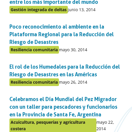
entre los más importante del mundo
Publicado
Gestión integrada de deltas
junio 13, 2014
Publicado
en:
en
Poco reconocimiento al ambiente en la
el
apartado
Plataforma Regional para la Reducción del
Riesgo de Desastres
Publicado
Resiliencia comunitaria
mayo 30, 2014
Publicado
en:
en
El rol de los Humedales para la Reducción del
el
apartado
Riesgo de Desastres en las Américas
Publicado
Resiliencia comunitaria
mayo 26, 2014
Publicado
en:
en
Celebramos el Día Mundial del Pez Migrador
el
apartado
con un taller para pescadores y funcionarios
en la Provincia de Santa Fe, Argentina
Publicado
Acuicultura, pesquerías y agricultura
mayo 22,
Publicado
en:
costera
2014