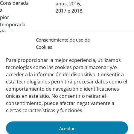
Considerada
anos, 2016,
a
2017 e 2018.
pior
temporada
de
incêndios
Consentimiento de uso de
dos
Cookies
últimos
Para proporcionar la mejor experiencia, utilizamos
50
tecnologías como las cookies para almacenar y/o
anos.
acceder a la información del dispositivo. Consentir a
esta tecnología nos permitirá procesar datos como el
comportamiento de navegación o identificaciones
Links
Sobre nosotros
únicas en este sitio. No consentir o retirar el
importantes
Nuestra red
consentimiento, puede afectar negativamente a
Misión y Visión
ciertas características y funciones.
Cómo trabajamos
Aceptar
Nuestra historia