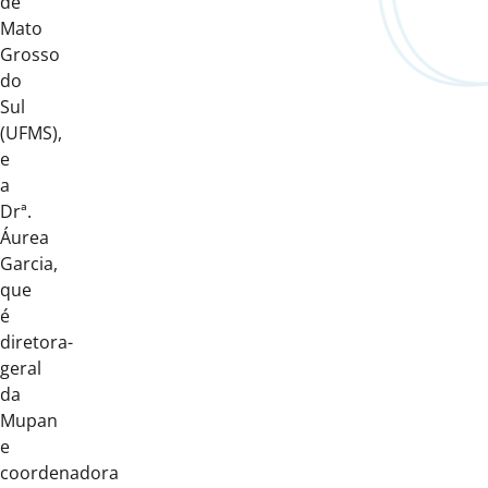
de
Mato
Grosso
do
Sul
(UFMS),
e
a
Drª.
Áurea
Garcia,
que
é
diretora-
geral
da
Mupan
e
coordenadora