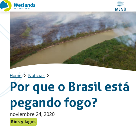
Ir
MENÚ
al
contenido
Home
Noticias
Por que o Brasil está
pegando fogo?
Publicado
noviembre 24, 2020
en:
Ríos y lagos