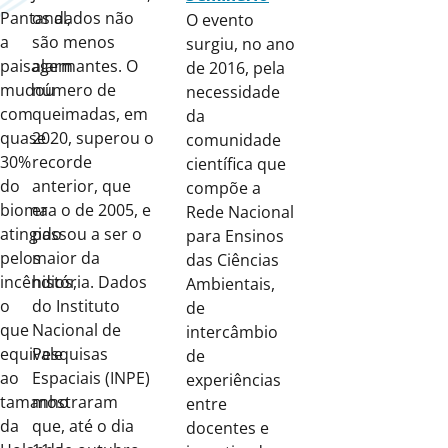
Pantanal,
os dados não
O evento
a
são menos
surgiu, no ano
paisagem
alarmantes. O
de 2016, pela
mudou
número de
necessidade
com
queimadas, em
da
quase
2020, superou o
comunidade
30%
recorde
científica que
do
anterior, que
compõe a
bioma
era o de 2005, e
Rede Nacional
atingido
passou a ser o
para Ensinos
pelos
maior da
das Ciências
incêndios,
história. Dados
Ambientais,
o
do Instituto
de
que
Nacional de
intercâmbio
equivale
Pesquisas
de
ao
Espaciais (INPE)
experiências
tamanho
mostraram
entre
da
que, até o dia
docentes e