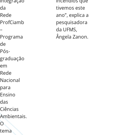
Integração
incêndios que
da
tivemos este
Rede
ano”, explica a
ProfCiamb
pesquisadora
–
da UFMS,
Programa
Ângela Zanon.
de
Pós-
graduação
em
Rede
Nacional
para
Ensino
das
Ciências
Ambientais.
O
tema