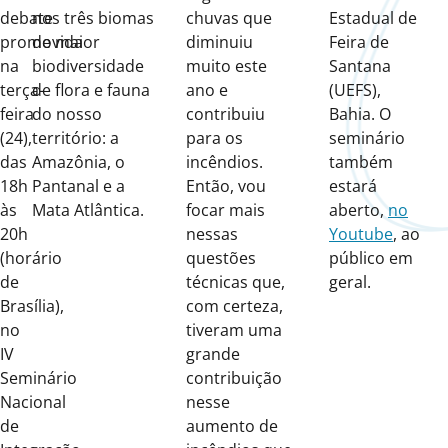
debate
nos três biomas
chuvas que
Estadual de
promovida
de maior
diminuiu
Feira de
na
biodiversidade
muito este
Santana
terça-
de flora e fauna
ano e
(UEFS),
feira
do nosso
contribuiu
Bahia. O
(24),
território: a
para os
seminário
das
Amazônia, o
incêndios.
também
18h
Pantanal e a
Então, vou
estará
às
Mata Atlântica.
focar mais
aberto,
no
20h
nessas
Youtube
, ao
(horário
questões
público em
de
técnicas que,
geral.
Brasília),
com certeza,
no
tiveram uma
IV
grande
Seminário
contribuição
Nacional
nesse
de
aumento de