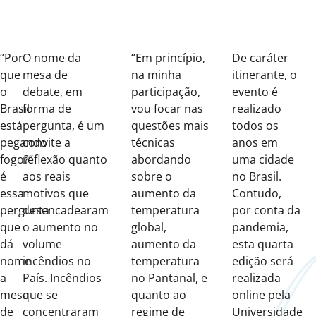
“Por
O nome da
“Em princípio,
De caráter
que
mesa de
na minha
itinerante, o
o
debate, em
participação,
evento é
Brasil
forma de
vou focar nas
realizado
está
pergunta, é um
questões mais
todos os
pegando
convite a
técnicas
anos em
fogo?”
reflexão quanto
abordando
uma cidade
é
aos reais
sobre o
no Brasil.
essa
motivos que
aumento da
Contudo,
pergunta
desencadearam
temperatura
por conta da
que
o aumento no
global,
pandemia,
dá
volume
aumento da
esta quarta
nome
incêndios no
temperatura
edição será
a
País. Incêndios
no Pantanal, e
realizada
mesa
que se
quanto ao
online pela
de
concentraram
regime de
Universidade