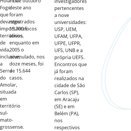
Holanda.
11 de outubro
investigadores
Fogo
deste ano
pertencentes
que
foram
a nove
devastou
registrados
universidades:
importantes
15.700 focos
USP, UEM,
territórios
ativos,
UFAM, UFPA,
de
enquanto em
UFPE, UFPR,
vida,
2005 o
UFS, UNB e a
inclusive,
acumulado, nos
própria UEFS.
a
doze meses, foi
Encontros que
Serra
de 15.644
já foram
do
casos.
realizados na
Amolar,
cidade de São
situada
Carlos (SP),
em
em Aracaju
território
(SE) e em
sul-
Belém (PA),
mato-
nos
grossense.
respectivos