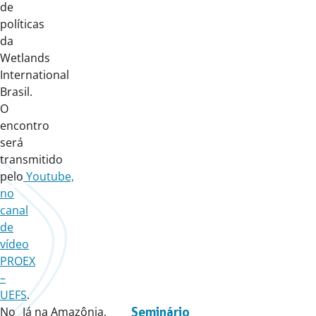
de
políticas
da
Wetlands
International
Brasil.
O
encontro
será
transmitido
pelo
Youtube,
no
canal
de
vídeo
PROEX
–
UEFS
.
No
Já na Amazônia,
Seminário