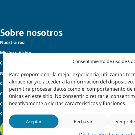
Links
Sobre nosotros
Nuestra red
importantes
Misión y Visión
Consentimiento de uso de Co
Cómo trabajamos
Nuestra historia
Para proporcionar la mejor experiencia, utilizamos tec
almacenar y/o acceder a la información del dispositivo.
Conozca a nuestro equipo
permitirá procesar datos como el comportamiento de n
Colaboran con nosotros
únicas en este sitio. No consentir o retirar el consenti
negativamente a ciertas características y funciones.
Contacto
Seguinos
Aceptar
Rechazar
Ver prefe
¡Leé nuestro newsletter!
Declaración de privacid