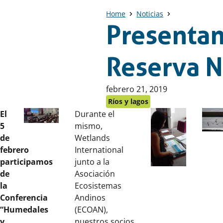
Home
Noticias
Presentam
Reserva N
Publicado
febrero 21, 2019
en:
Ríos y lagos
El
Durante el
5
mismo,
de
Wetlands
febrero
International
participamos
junto a la
de
Asociación
la
Ecosistemas
Conferencia
Andinos
“Humedales
(ECOAN),
y
nuestros socios