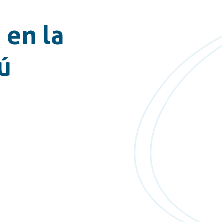
 en la
ú