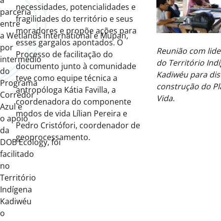
a
necessidades, potencialidades e
parceria
fragilidades do território e seus
entre
moradores e propõe ações para
a Wetlands International e Mupan,
esses gargalos apontados. O
por
Reunião com lid
Processo de facilitação do
intermédio
do Território Ind
documento junto à comunidade
do
Kadiwéu para disc
teve como equipe técnica a
Programa
construção do Pl
antropóloga Kátia Favilla, a
Corredor
Vida.
coordenadora do componente
Azul e
modos de vida Lílian Pereira e
o apoio
Pedro Cristófori, coordenador de
da
geoprocessamento.
DOB Ecology, foi
facilitado
no
Território
Indígena
Kadiwéu
o