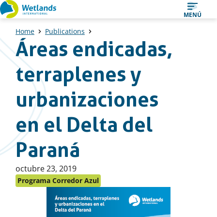
Ir
MENÚ
al
Home
Publications
contenido
Áreas endicadas,
terraplenes y
urbanizaciones
en el Delta del
Paraná
Publicado
octubre 23, 2019
en:
Programa Corredor Azul