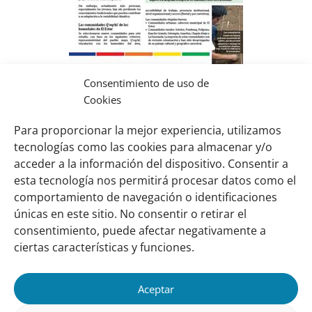
Consentimiento de uso de
Buenas prácticas Q’eqchi’ y medios
Cookies
de vida en humedales
Para proporcionar la mejor experiencia, utilizamos
Descargar (pdf, 1,69 MB)
tecnologías como las cookies para almacenar y/o
acceder a la información del dispositivo. Consentir a
esta tecnología nos permitirá procesar datos como el
comportamiento de navegación o identificaciones
Links
Sobre nosotros
únicas en este sitio. No consentir o retirar el
importantes
Nuestra red
consentimiento, puede afectar negativamente a
Misión y Visión
ciertas características y funciones.
Cómo trabajamos
Aceptar
Nuestra historia