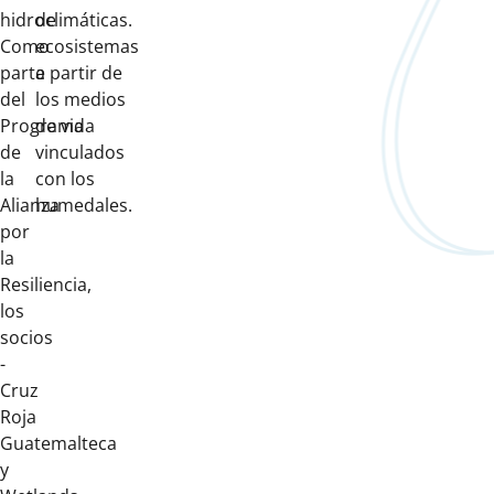
hidroclimáticas.
de
Como
ecosistemas
parte
a partir de
del
los medios
Programa
de vida
de
vinculados
la
con los
Alianza
humedales.
por
la
Resiliencia,
los
socios
-
Cruz
Roja
Guatemalteca
y