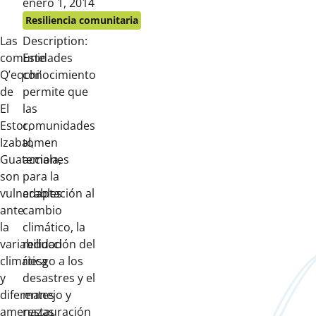
Publicado
enero 1, 2014
en:
Resiliencia comunitaria
Las
Description:
comunidades
Este
Q’eqchi’
conocimiento
de
permite que
El
las
Estor,
comunidades
Izabal,
tomen
Guatemala,
acciones
son
para la
vulnerables
adaptación al
ante
cambio
la
climático, la
variabilidad
reducción del
climática
riesgo a los
y
desastres y el
diferentes
manejo y
amenazas
restauración