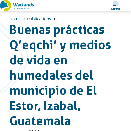
Ir
MENÚ
al
Home
Publications
contenido
Buenas prácticas
Q’eqchi’ y medios
de vida en
humedales del
municipio de El
Estor, Izabal,
Guatemala