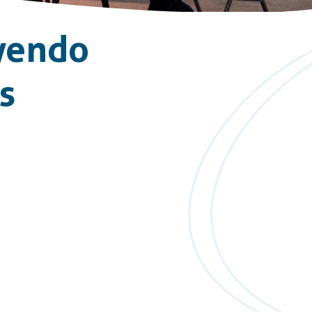
uyendo
s