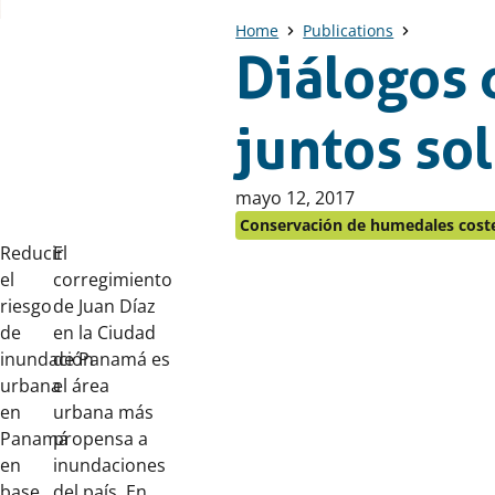
Home
Publications
Diálogos 
juntos so
Publicado
mayo 12, 2017
en:
Conservación de humedales cost
Reducir
El
el
corregimiento
riesgo
de Juan Díaz
de
en la Ciudad
inundación
de Panamá es
urbana
el área
en
urbana más
Panamá
propensa a
en
inundaciones
base
del país. En