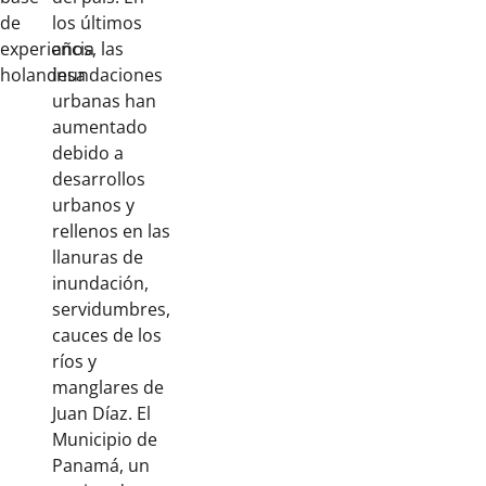
de
los últimos
experiencia
años, las
holandesa
inundaciones
urbanas han
aumentado
debido a
desarrollos
urbanos y
rellenos en las
llanuras de
inundación,
servidumbres,
cauces de los
ríos y
manglares de
Juan Díaz. El
Municipio de
Panamá, un