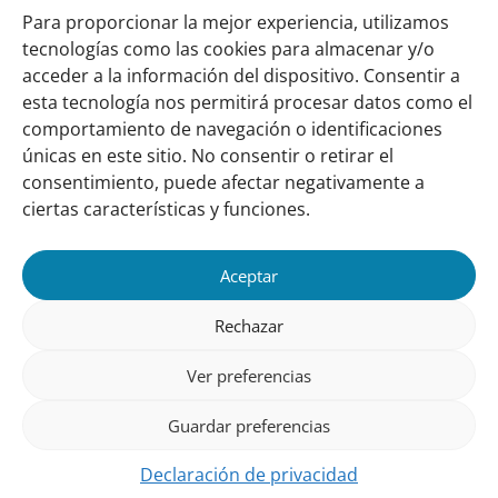
Para proporcionar la mejor experiencia, utilizamos
Descargar (pdf, 7,47 MB)
tecnologías como las cookies para almacenar y/o
acceder a la información del dispositivo. Consentir a
esta tecnología nos permitirá procesar datos como el
comportamiento de navegación o identificaciones
Links
Sobre nosotros
únicas en este sitio. No consentir o retirar el
importantes
Nuestra red
consentimiento, puede afectar negativamente a
Misión y Visión
ciertas características y funciones.
Cómo trabajamos
Aceptar
Nuestra historia
Conozca a nuestro equipo
Rechazar
Colaboran con nosotros
Ver preferencias
Contacto
Guardar preferencias
Seguinos
Declaración de privacidad
¡Leé nuestro newsletter!