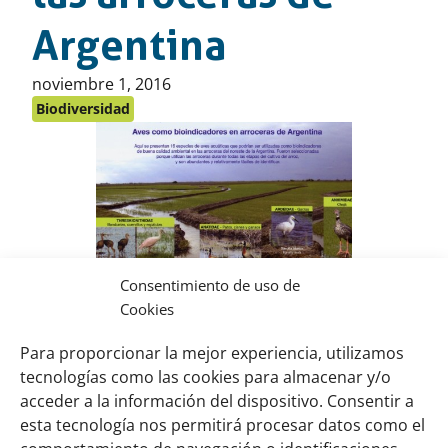
Argentina
Publicado
noviembre 1, 2016
en:
Biodiversidad
Consentimiento de uso de
Aves como bioindicadores en
Cookies
arroceras de Argentina
Para proporcionar la mejor experiencia, utilizamos
Descargar (pdf, 405,11 KB)
tecnologías como las cookies para almacenar y/o
acceder a la información del dispositivo. Consentir a
esta tecnología nos permitirá procesar datos como el