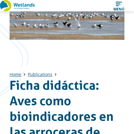
Ir
MENÚ
al
contenido
Home
Publications
Ficha didáctica:
Aves como
bioindicadores en
las arroceras de