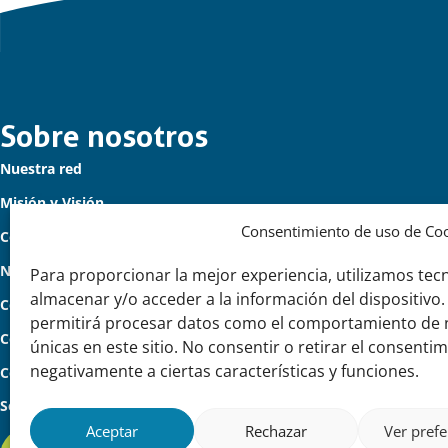
Links
Sobre nosotros
Nuestra red
importantes
Misión y Visión
Consentimiento de uso de Co
Cómo trabajamos
Nuestra historia
Para proporcionar la mejor experiencia, utilizamos tec
almacenar y/o acceder a la información del dispositivo.
Conozca a nuestro equipo
permitirá procesar datos como el comportamiento de n
Colaboran con nosotros
únicas en este sitio. No consentir o retirar el consenti
negativamente a ciertas características y funciones.
Contacto
Seguinos
Aceptar
Rechazar
Ver prefe