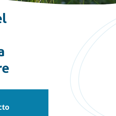
el
a
re
cto