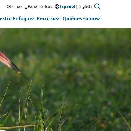
Oficinas
Panamá
Brasil
Español
English
estro Enfoque
Recursos
Quiénes somos