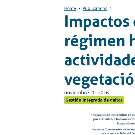
Home
Publications
Impactos 
régimen h
actividad
vegetación
Publicado
noviembre 20, 2016
en:
Gestión integrada de deltas