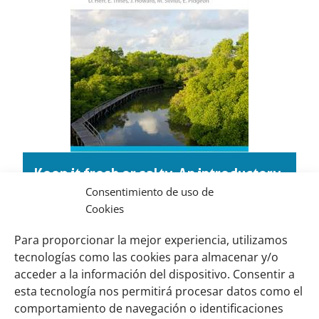
Keep it fresh or salty. An introductory
Consentimiento de uso de
guide to financing wetland carbon
Cookies
programs and projects
Para proporcionar la mejor experiencia, utilizamos
Descargar (pdf, 1,34 MB)
tecnologías como las cookies para almacenar y/o
acceder a la información del dispositivo. Consentir a
esta tecnología nos permitirá procesar datos como el
comportamiento de navegación o identificaciones
Links
Sobre nosotros