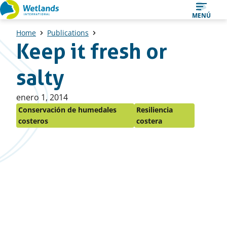
Ir
MENÚ
al
Home
Publications
contenido
Keep it fresh or
salty
Publicado
enero 1, 2014
en:
Conservación de humedales
Resiliencia
costeros
costera