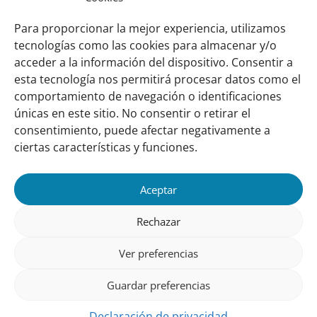
Mendoza
Descargar (pdf, 743,16 KB)
Para proporcionar la mejor experiencia, utilizamos
tecnologías como las cookies para almacenar y/o
acceder a la información del dispositivo. Consentir a
esta tecnología nos permitirá procesar datos como el
comportamiento de navegación o identificaciones
Links
Sobre nosotros
únicas en este sitio. No consentir o retirar el
importantes
Nuestra red
consentimiento, puede afectar negativamente a
Misión y Visión
ciertas características y funciones.
Cómo trabajamos
Aceptar
Nuestra historia
Conozca a nuestro equipo
Rechazar
Colaboran con nosotros
Ver preferencias
Contacto
Guardar preferencias
Seguinos
Declaración de privacidad