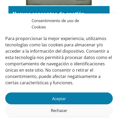
Nuevos conceptos de gestión
Consentimiento de uso de
municipal en relación a la adaptación
Cookies
al Cambio Climático: Christian Alcalá
Para proporcionar la mejor experiencia, utilizamos
Descargar (pdf, 8,30 MB)
tecnologías como las cookies para almacenar y/o
acceder a la información del dispositivo. Consentir a
esta tecnología nos permitirá procesar datos como el
comportamiento de navegación o identificaciones
Links
Sobre nosotros
únicas en este sitio. No consentir o retirar el
importantes
Nuestra red
consentimiento, puede afectar negativamente a
Misión y Visión
ciertas características y funciones.
Cómo trabajamos
Aceptar
Nuestra historia
Conozca a nuestro equipo
Rechazar
Colaboran con nosotros