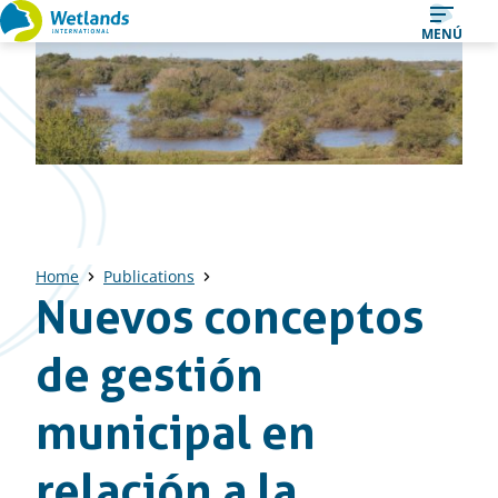
Ir
MENÚ
al
contenido
Home
Publications
Nuevos conceptos
de gestión
municipal en
relación a la