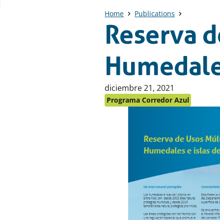
Home
Publications
Reserva d
Humedales
Publicado
diciembre 21, 2021
en:
Programa Corredor Azul