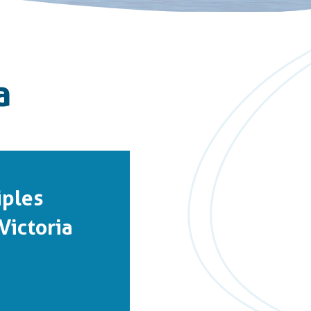
a
iples
Victoria