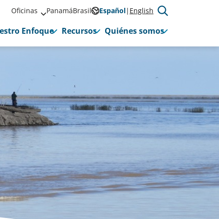
Oficinas
Panamá
Brasil
Español
English
estro Enfoque
Recursos
Quiénes somos